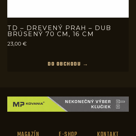
TD – DREVENÝ PRAH – DUB
BRÚSENÝ 70 CM, 16 CM
23,00
€
DO OBCHODU →
MAGAZÍN
E-SHOP
KONTAKT