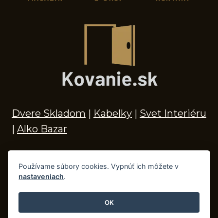
Dvere Skladom
|
Kabelky
|
Svet Interiéru
|
Alko Bazar
Používame súbory cookies. Vypnúť ich môžete v
nastaveniach
.
© 2026 Kľučky na dvere, madlá, kovania,
doplnky do kúpeľne a príslušenstvo
OK