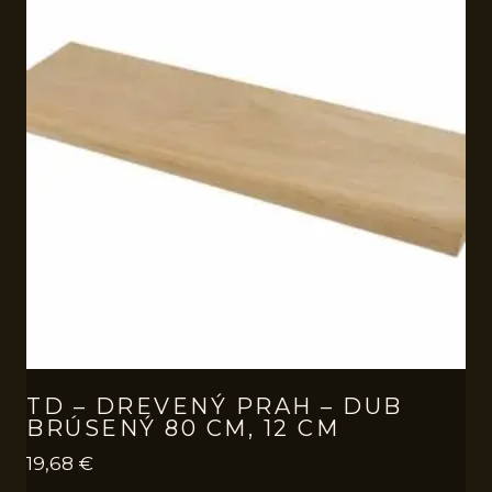
TD – DREVENÝ PRAH – DUB
BRÚSENÝ 80 CM, 12 CM
19,68
€