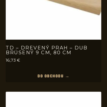
TD – DREVENÝ PRAH – DUB
BRÚSENÝ 9 CM, 80 CM
16,73
€
DO OBCHODU →