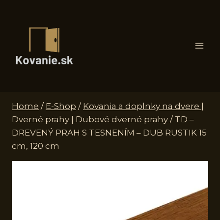
Skip
to
content
Home
/
E-Shop
/
Kovania a doplnky na dvere |
Dverné prahy | Dubové dverné prahy
/
TD –
DREVENÝ PRAH S TESNENÍM – DUB RUSTIK 15
cm, 120 cm