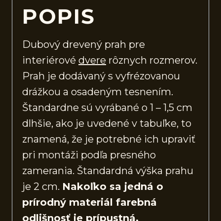
POPIS
Dubový drevený prah pre
interiérové
dvere
rôznych rozmerov.
Prah je dodávaný s vyfrézovanou
drážkou a osadeným tesnením.
Štandardne sú vyrábané o 1 – 1,5 cm
dlhšie, ako je uvedené v tabuľke, to
znamená, že je potrebné ich upraviť
pri montáži podľa presného
zamerania. Štandardná výška prahu
je 2 cm.
Nakoľko sa jedná o
prírodný materiál farebná
odlišnosť je prípustná.