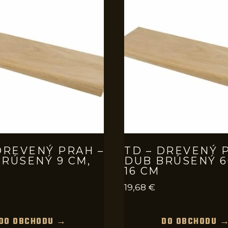
DREVENÝ PRAH –
TD – DREVENÝ 
RÚSENÝ 9 CM,
DUB BRÚSENÝ 6
16 CM
19,68
€
DO OBCHODU →
DO OBCHODU 