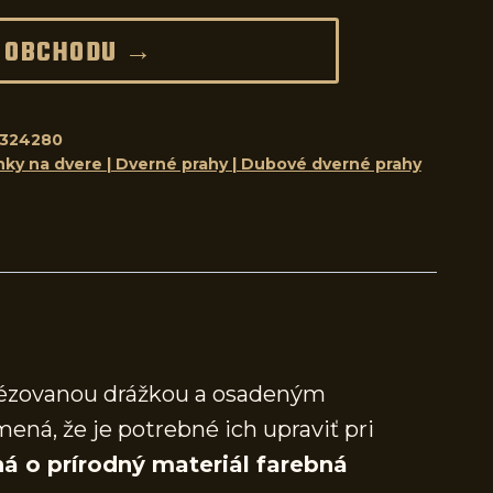
 OBCHODU →
8324280
nky na dvere | Dverné prahy | Dubové dverné prahy
frézovanou drážkou a osadeným
mená, že je potrebné ich upraviť pri
á o prírodný materiál farebná