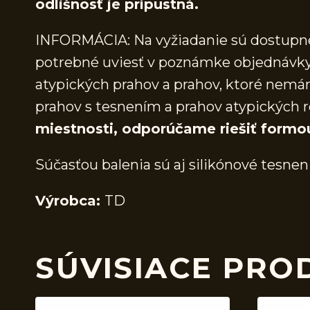
odlišnosť je prípustná.
INFORMÁCIA: Na vyžiadanie sú dostupné 
potrebné uviesť v poznámke objednávky.
atypických prahov a prahov, ktoré nem
prahov s tesnením a prahov atypických r
miestnosti, odporúčame riešiť formo
Súčasťou balenia sú aj silikónové tesnen
Výrobca:
TD
SÚVISIACE PRO