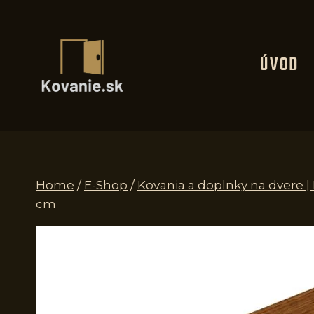
Skip
to
content
ÚVOD
Home
/
E-Shop
/
Kovania a doplnky na dvere 
cm