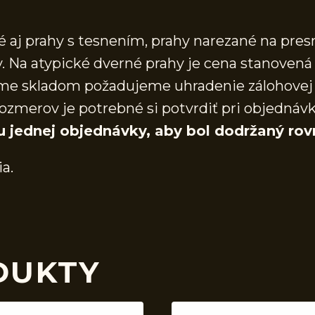
aj prahy s tesnením, prahy narezané na presn
 Na atypické dverné prahy je cena stanovená 
áme skladom požadujeme uhradenie zálohovej 
ozmerov je potrebné si potvrdiť pri objednáv
u jednej objednávky, aby bol dodržaný rov
ia.
DUKTY