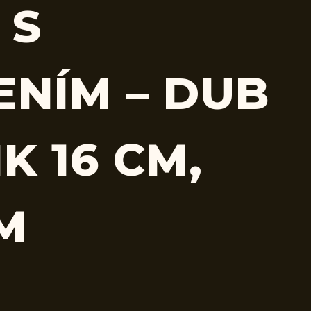
 S
ENÍM – DUB
K 16 CM,
CM