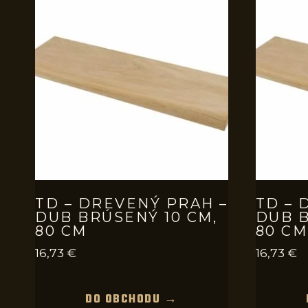
TD – DREVENÝ PRAH –
TD – 
DUB BRÚSENÝ 10 CM,
DUB B
80 CM
80 CM
16,73
€
16,73
€
DO OBCHODU →