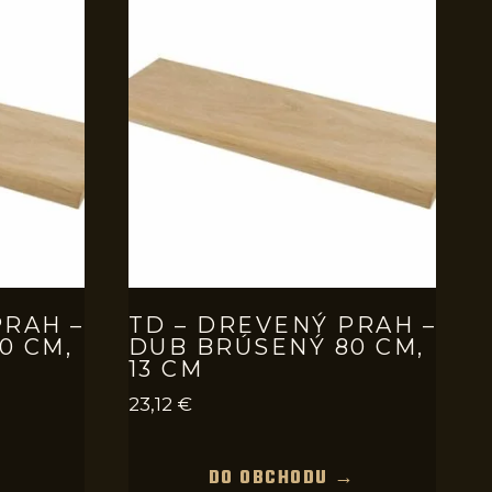
PRAH –
TD – DREVENÝ PRAH –
0 CM,
DUB BRÚSENÝ 80 CM,
13 CM
23,12
€
→
DO OBCHODU →