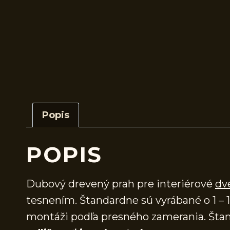
Popis
POPIS
Dubový drevený prah pre interiérové
dv
tesnením. Štandardne sú vyrábané o 1 – 1
montáži podľa presného zamerania. Štan