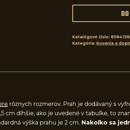
DO
Katalógové číslo:
858413
Kategória:
Kovania a dopl
ere
rôznych rozmerov. Prah je dodávaný s vy
,5 cm dlhšie, ako je uvedené v tabuľke, to zna
dardná výška prahu je 2 cm.
Nakoľko sa jedn