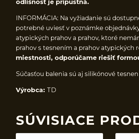
odlišnosť je prípustná.
INFORMÁCIA: Na vyžiadanie sú dostupné 
potrebné uviesť v poznámke objednávky.
atypických prahov a prahov, ktoré nem
prahov s tesnením a prahov atypických r
miestnosti, odporúčame riešiť formo
Súčasťou balenia sú aj silikónové tesnen
Výrobca:
TD
SÚVISIACE PRO