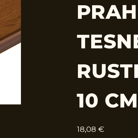
PRAH
TESN
RUSTI
10 C
18,08
€