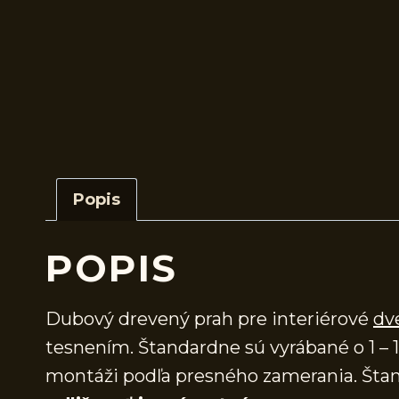
Popis
POPIS
Dubový drevený prah pre interiérové
dv
tesnením. Štandardne sú vyrábané o 1 – 1
montáži podľa presného zamerania. Štan