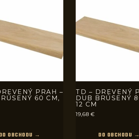
DREVENÝ PRAH –
TD – DREVENÝ 
RÚSENÝ 60 CM,
DUB BRÚSENÝ 8
12 CM
19,68
€
DO OBCHODU →
DO OBCHODU 