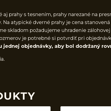
aj prahy s tesnením, prahy narezané na presn
 Na atypické dverné prahy je cena stanovená 
áme skladom požadujeme uhradenie zálohovej 
ozmerov je potrebné si potvrdiť pri objednáv
u jednej objednávky, aby bol dodržaný rov
ia.
DUKTY