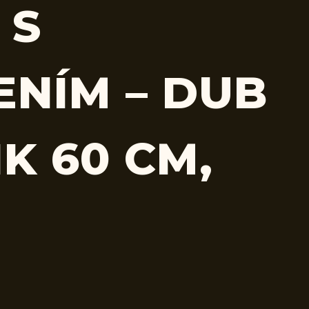
 S
ENÍM – DUB
K 60 CM,
M