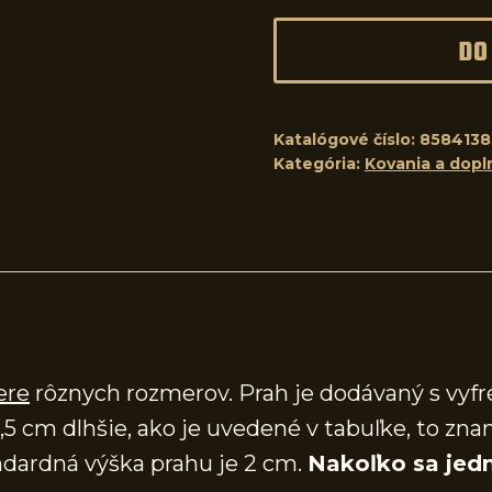
DO
Katalógové číslo:
8584138
Kategória:
Kovania a dopl
ere
rôznych rozmerov. Prah je dodávaný s vy
,5 cm dlhšie, ako je uvedené v tabuľke, to zna
dardná výška prahu je 2 cm.
Nakoľko sa jedn