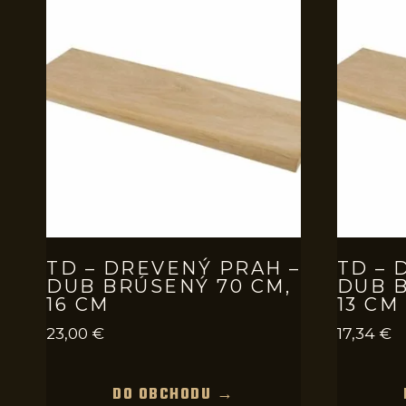
TD – DREVENÝ PRAH –
TD – 
DUB BRÚSENÝ 70 CM,
DUB B
16 CM
13 CM
23,00
€
17,34
€
DO OBCHODU →