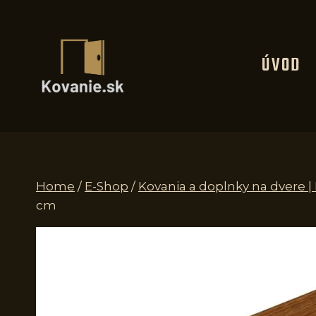
Skip
to
content
ÚVOD
Home
/
E-Shop
/
Kovania a doplnky na dvere 
cm