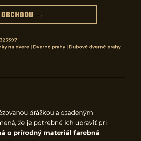
 OBCHODU →
323597
nky na dvere | Dverné prahy | Dubové dverné prahy
frézovanou drážkou a osadeným
mená, že je potrebné ich upraviť pri
á o prírodný materiál farebná