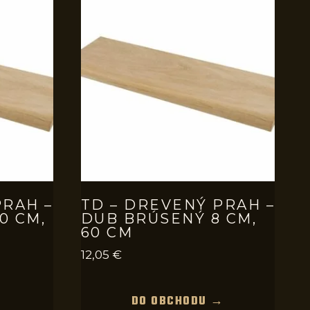
PRAH –
TD – DREVENÝ PRAH –
0 CM,
DUB BRÚSENÝ 8 CM,
60 CM
12,05
€
→
DO OBCHODU →