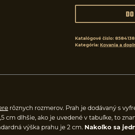
DO
Katalógové číslo:
8584138
Kategória:
Kovania a dopl
ere
rôznych rozmerov. Prah je dodávaný s vy
,5 cm dlhšie, ako je uvedené v tabuľke, to zna
dardná výška prahu je 2 cm.
Nakoľko sa jedn