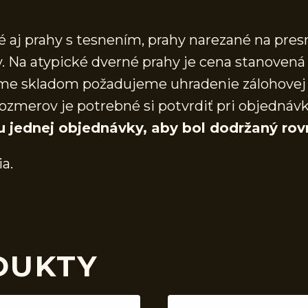
aj prahy s tesnením, prahy narezané na presn
 Na atypické dverné prahy je cena stanovená 
áme skladom požadujeme uhradenie zálohovej 
ozmerov je potrebné si potvrdiť pri objednáv
u jednej objednávky, aby bol dodržaný rov
ia.
DUKTY