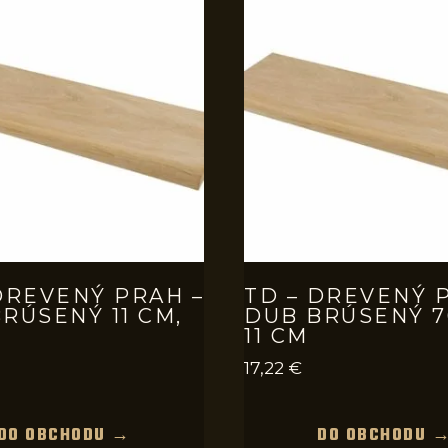
DREVENÝ PRAH –
TD – DREVENÝ 
RÚSENÝ 11 CM,
DUB BRÚSENÝ 7
11 CM
17,22
€
DO OBCHODU →
DO OBCHODU 