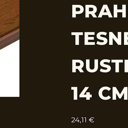
PRAH
TESN
RUSTI
14 C
24,11
€