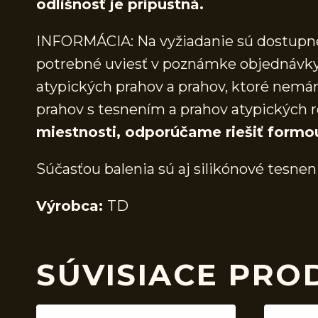
odlišnosť je prípustná.
INFORMÁCIA: Na vyžiadanie sú dostupné 
potrebné uviesť v poznámke objednávky.
atypických prahov a prahov, ktoré nem
prahov s tesnením a prahov atypických r
miestnosti, odporúčame riešiť formo
Súčasťou balenia sú aj silikónové tesnen
Výrobca:
TD
SÚVISIACE PRO