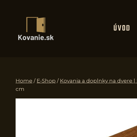
Skip
to
content
ÚVOD
Home
/
E-Shop
/
Kovania a doplnky na dvere 
cm