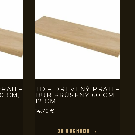
PRAH –
TD – DREVENÝ PRAH –
0 CM,
DUB BRÚSENÝ 60 CM,
12 CM
14,76
€
→
DO OBCHODU →