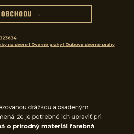
 OBCHODU →
323634
nky na dvere | Dverné prahy | Dubové dverné prahy
frézovanou drážkou a osadeným
mená, že je potrebné ich upraviť pri
á o prírodný materiál farebná