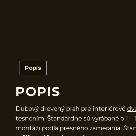
Popis
POPIS
Dubový drevený prah pre interiérové
dv
tesnením. Štandardne sú vyrábané o 1 – 1
montáži podľa presného zamerania. Štan