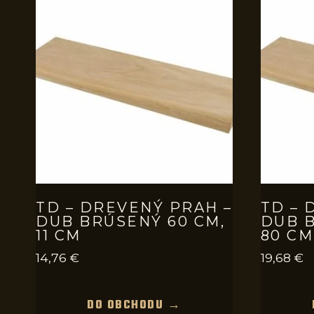
TD – DREVENÝ PRAH –
TD – 
DUB BRÚSENÝ 60 CM,
DUB B
11 CM
80 CM
14,76
€
19,68
€
DO OBCHODU →