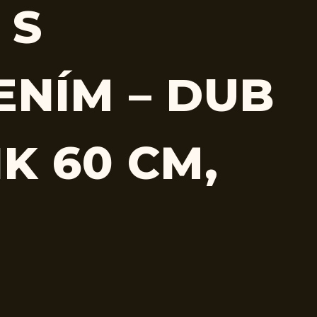
 S
ENÍM – DUB
K 60 CM,
M