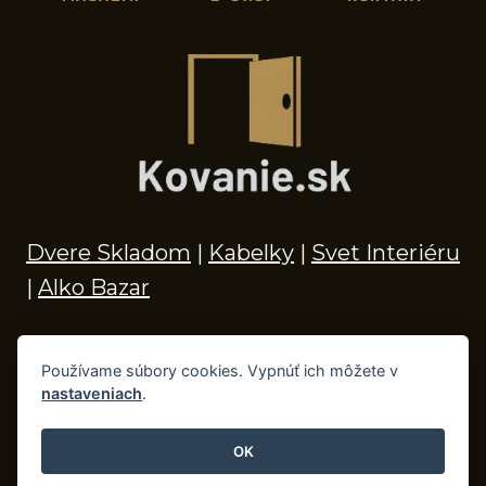
Dvere Skladom
|
Kabelky
|
Svet Interiéru
|
Alko Bazar
Používame súbory cookies. Vypnúť ich môžete v
nastaveniach
.
© 2026 Kľučky na dvere, madlá, kovania,
doplnky do kúpeľne a príslušenstvo
OK