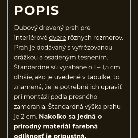
POPIS
Dubový drevený prah pre
interiérové
dvere
rôznych rozmerov.
Prah je dodávaný s vyfrézovanou
drážkou a osadeným tesnením.
Štandardne sú vyrábané o 1 – 1,5 cm
dlhšie, ako je uvedené v tabuľke, to
znamená, že je potrebné ich upraviť
pri montáži podľa presného
zamerania. Štandardná výška prahu
je 2 cm.
Nakoľko sa jedná o
prírodný materiál farebná
odlišnosť je prípustná.