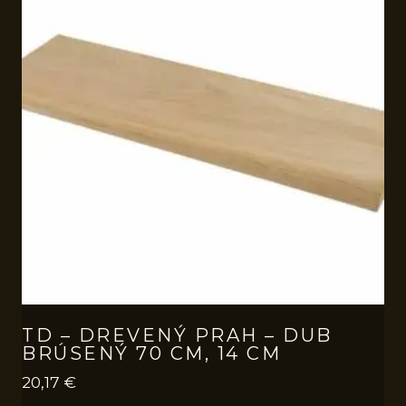
TD – DREVENÝ PRAH – DUB
BRÚSENÝ 70 CM, 14 CM
20,17
€