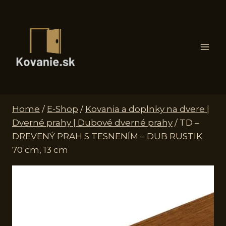
Skip
to
content
Home
/
E-Shop
/
Kovania a doplnky na dvere |
Dverné prahy | Dubové dverné prahy
/
TD –
DREVENÝ PRAH S TESNENÍM – DUB RUSTIK
70 cm, 13 cm