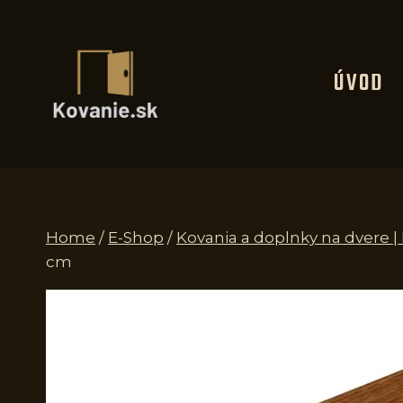
Skip
to
content
ÚVOD
Home
/
E-Shop
/
Kovania a doplnky na dvere 
cm