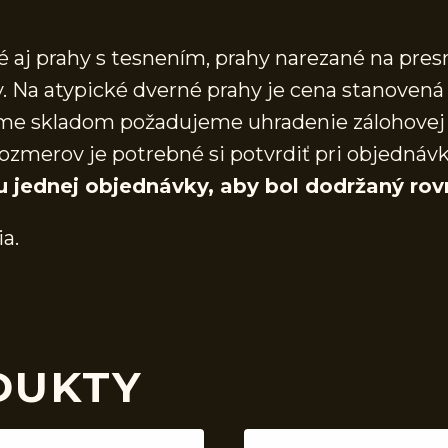
aj prahy s tesnením, prahy narezané na presn
 Na atypické dverné prahy je cena stanovená 
áme skladom požadujeme uhradenie zálohovej 
ozmerov je potrebné si potvrdiť pri objednáv
u jednej objednávky, aby bol dodržaný rov
ia.
DUKTY