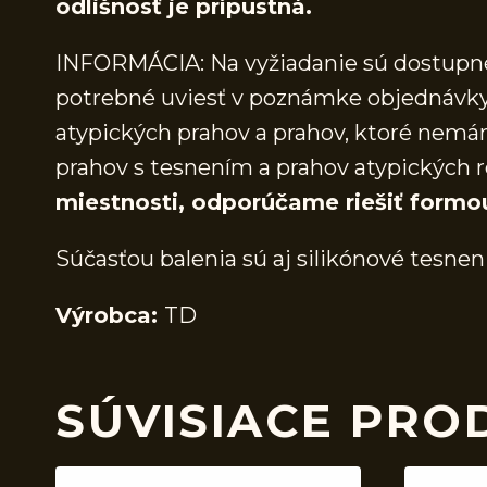
odlišnosť je prípustná.
INFORMÁCIA: Na vyžiadanie sú dostupné 
potrebné uviesť v poznámke objednávky.
atypických prahov a prahov, ktoré nem
prahov s tesnením a prahov atypických r
miestnosti, odporúčame riešiť formo
Súčasťou balenia sú aj silikónové tesnen
Výrobca:
TD
SÚVISIACE PRO