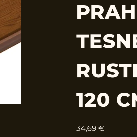
PRAH
TESN
RUSTI
120 
34,69
€