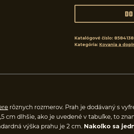
DO
Katalógové číslo:
8584138
Kategória:
Kovania a dopl
ere
rôznych rozmerov. Prah je dodávaný s vy
,5 cm dlhšie, ako je uvedené v tabuľke, to zna
dardná výška prahu je 2 cm.
Nakoľko sa jedn