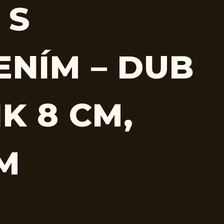
 S
ENÍM – DUB
K 8 CM,
CM