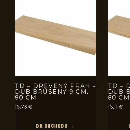
TD – DREVENÝ PRAH –
TD – 
DUB BRÚSENÝ 9 CM,
DUB B
80 CM
80 CM
16,73
€
16,11
€
DO OBCHODU →