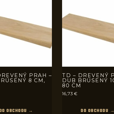
DREVENÝ PRAH –
TD – DREVENÝ 
RÚSENÝ 8 CM,
DUB BRÚSENÝ 1
80 CM
16,73
€
DO OBCHODU →
DO OBCHODU 