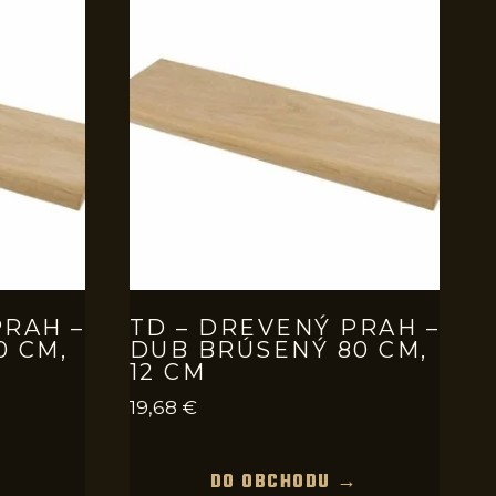
PRAH –
TD – DREVENÝ PRAH –
0 CM,
DUB BRÚSENÝ 80 CM,
12 CM
19,68
€
→
DO OBCHODU →