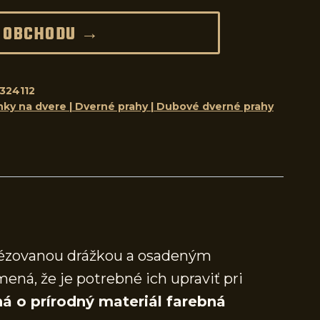
 OBCHODU →
324112
nky na dvere | Dverné prahy | Dubové dverné prahy
frézovanou drážkou a osadeným
mená, že je potrebné ich upraviť pri
á o prírodný materiál farebná