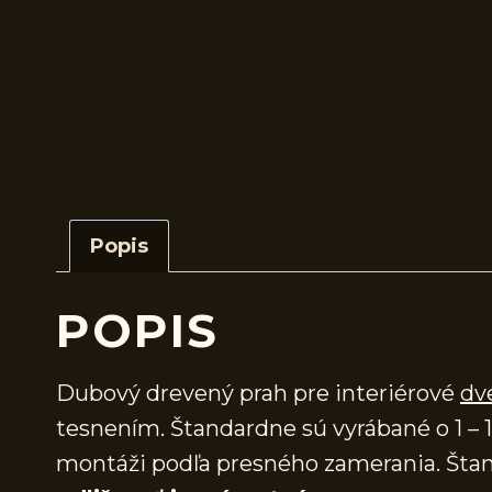
Popis
POPIS
Dubový drevený prah pre interiérové
dv
tesnením. Štandardne sú vyrábané o 1 – 1
montáži podľa presného zamerania. Štan