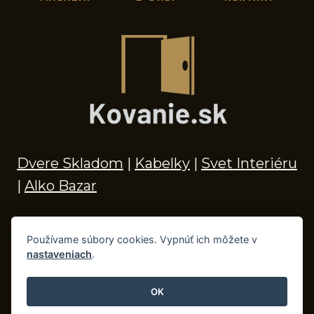
Dvere Skladom
|
Kabelky
|
Svet Interiéru
|
Alko Bazar
Používame súbory cookies. Vypnúť ich môžete v
nastaveniach
.
© 2026 Kľučky na dvere, madlá, kovania,
doplnky do kúpeľne a príslušenstvo
OK