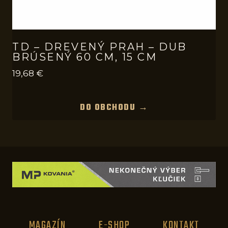
TD – DREVENÝ PRAH – DUB
BRÚSENÝ 60 CM, 15 CM
19,68
€
DO OBCHODU →
MAGAZÍN
E-SHOP
KONTAKT