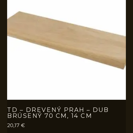
TD – DREVENÝ PRAH – DUB
BRÚSENÝ 70 CM, 14 CM
20,17
€