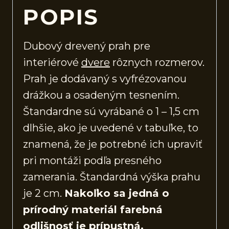
POPIS
Dubový drevený prah pre
interiérové
dvere
rôznych rozmerov.
Prah je dodávaný s vyfrézovanou
drážkou a osadeným tesnením.
Štandardne sú vyrábané o 1 – 1,5 cm
dlhšie, ako je uvedené v tabuľke, to
znamená, že je potrebné ich upraviť
pri montáži podľa presného
zamerania. Štandardná výška prahu
je 2 cm.
Nakoľko sa jedná o
prírodný materiál farebná
odlišnosť je prípustná.