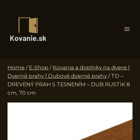
Skip
to
content
Home
/
E-Shop
/
Kovania a doplnky na dvere |
Dverné prahy | Dubové dverné prahy
/
TD –
DREVENÝ PRAH S TESNENÍM – DUB RUSTIK 8
cm, 70 cm