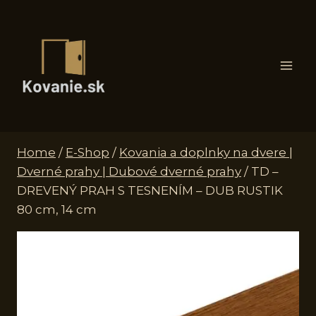
Skip
to
content
Home
/
E-Shop
/
Kovania a doplnky na dvere |
Dverné prahy | Dubové dverné prahy
/
TD –
DREVENÝ PRAH S TESNENÍM – DUB RUSTIK
80 cm, 14 cm