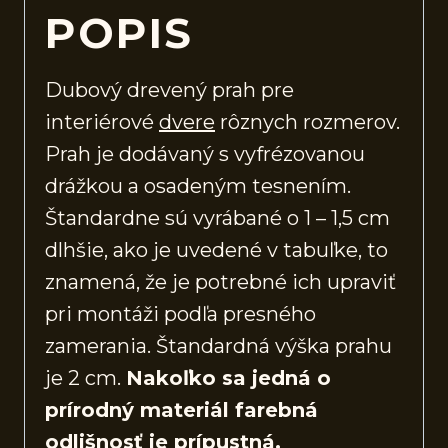
POPIS
Dubový drevený prah pre
interiérové
dvere
rôznych rozmerov.
Prah je dodávaný s vyfrézovanou
drážkou a osadeným tesnením.
Štandardne sú vyrábané o 1 – 1,5 cm
dlhšie, ako je uvedené v tabuľke, to
znamená, že je potrebné ich upraviť
pri montáži podľa presného
zamerania. Štandardná výška prahu
je 2 cm.
Nakoľko sa jedná o
prírodný materiál farebná
odlišnosť je prípustná.