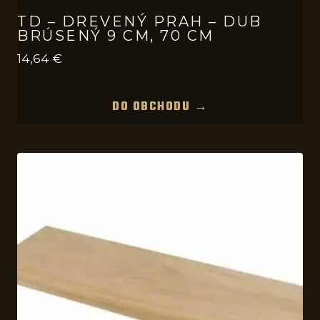
TD – DREVENÝ PRAH – DUB
BRÚSENÝ 9 CM, 70 CM
14,64
€
DO OBCHODU →