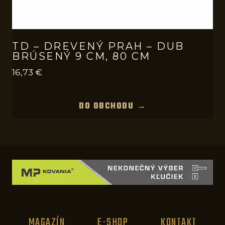
TD – DREVENÝ PRAH – DUB
BRÚSENÝ 9 CM, 80 CM
16,73
€
DO OBCHODU →
MAGAZÍN
E-SHOP
KONTAKT