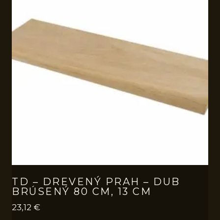
TD – DREVENÝ PRAH – DUB
BRÚSENÝ 80 CM, 13 CM
23,12
€