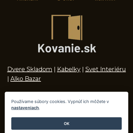
Dvere Skladom
|
Kabelky
|
Svet Interiéru
|
Alko Bazar
Používame súbory cookies. Vypnúť ich môžete v
nastaveniach
.
© 2026 Kľučky na dvere, madlá, kovania,
doplnky do kúpeľne a príslušenstvo
OK