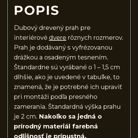
POPIS
Dubový drevený prah pre
interiérové
dvere
rôznych rozmerov.
Prah je dodávaný s vyfrézovanou
drážkou a osadeným tesnením.
Štandardne sú vyrábané o 1 – 1,5 cm
dlhšie, ako je uvedené v tabuľke, to
znamená, že je potrebné ich upraviť
pri montáži podľa presného
zamerania. Štandardná výška prahu
je 2 cm.
Nakoľko sa jedná o
prírodný materiál farebná
odlišnosť je prípustná.