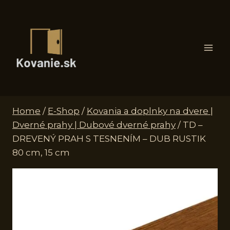
Skip
to
content
Home
/
E-Shop
/
Kovania a doplnky na dvere |
Dverné prahy | Dubové dverné prahy
/
TD –
DREVENÝ PRAH S TESNENÍM – DUB RUSTIK
80 cm, 15 cm