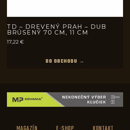
TD – DREVENÝ PRAH – DUB
BRÚSENÝ 70 CM, 11 CM
17,22
€
DO OBCHODU →
MAGAZÍN
E-SHOP
KONTAKT