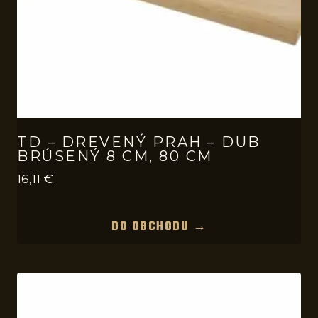
TD – DREVENÝ PRAH – DUB
BRÚSENÝ 8 CM, 80 CM
16,11
€
DO OBCHODU →