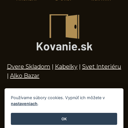
Dvere Skladom
|
Kabelky
|
Svet Interiéru
|
Alko Bazar
Používame súbory cookies. Vypnúť ich môžete v
nastaveniach
.
© 2026 Kľučky na dvere, madlá, kovania,
doplnky do kúpeľne a príslušenstvo
OK