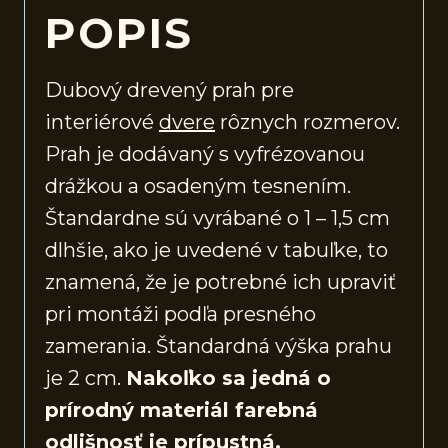
POPIS
Dubový drevený prah pre
interiérové
dvere
rôznych rozmerov.
Prah je dodávaný s vyfrézovanou
drážkou a osadeným tesnením.
Štandardne sú vyrábané o 1 – 1,5 cm
dlhšie, ako je uvedené v tabuľke, to
znamená, že je potrebné ich upraviť
pri montáži podľa presného
zamerania. Štandardná výška prahu
je 2 cm.
Nakoľko sa jedná o
prírodný materiál farebná
odlišnosť je prípustná.