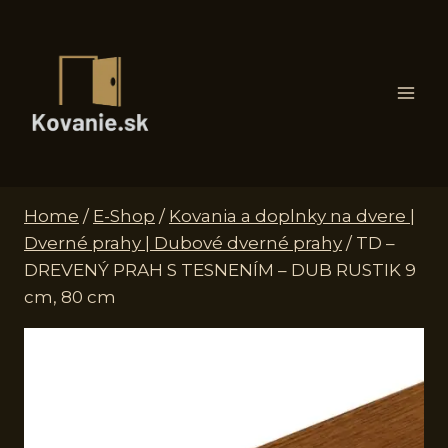
Skip
to
content
Home
/
E-Shop
/
Kovania a doplnky na dvere |
Dverné prahy | Dubové dverné prahy
/
TD –
DREVENÝ PRAH S TESNENÍM – DUB RUSTIK 9
cm, 80 cm