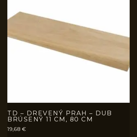
TD – DREVENÝ PRAH – DUB
BRÚSENÝ 11 CM, 80 CM
19,68
€