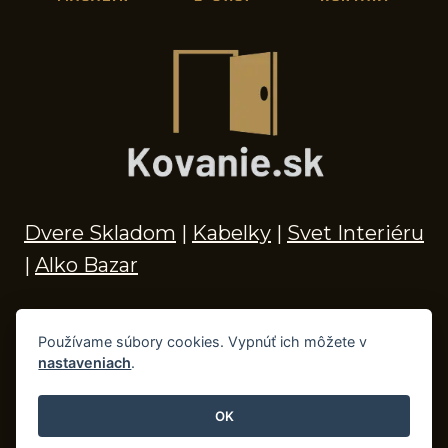
Dvere Skladom
|
Kabelky
|
Svet Interiéru
|
Alko Bazar
Používame súbory cookies. Vypnúť ich môžete v
nastaveniach
.
© 2026 Kľučky na dvere, madlá, kovania,
doplnky do kúpeľne a príslušenstvo
OK