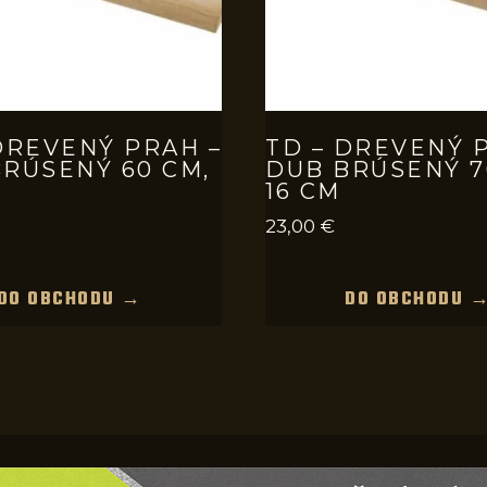
DREVENÝ PRAH –
TD – DREVENÝ 
RÚSENÝ 60 CM,
DUB BRÚSENÝ 7
16 CM
23,00
€
DO OBCHODU →
DO OBCHODU 