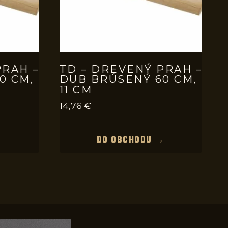
PRAH –
TD – DREVENÝ PRAH –
0 CM,
DUB BRÚSENÝ 60 CM,
11 CM
14,76
€
→
DO OBCHODU →