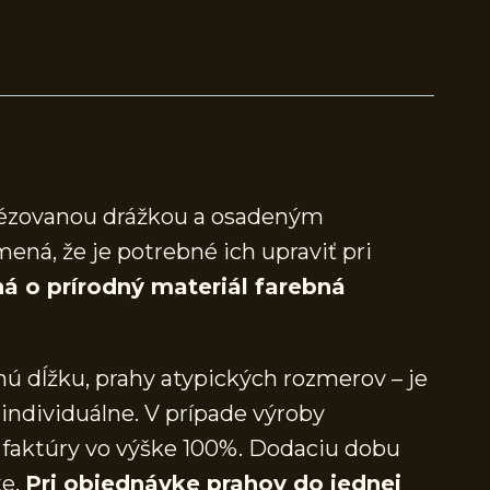
frézovanou drážkou a osadeným
mená, že je potrebné ich upraviť pri
á o prírodný materiál farebná
ú dĺžku, prahy atypických rozmerov – je
individuálne. V prípade výroby
faktúry vo výške 100%. Dodaciu dobu
ke.
Pri objednávke prahov do jednej