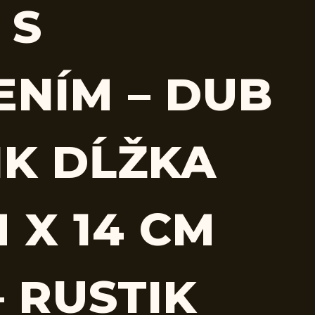
 S
ENÍM – DUB
IK DĹŽKA
 X 14 CM
– RUSTIK