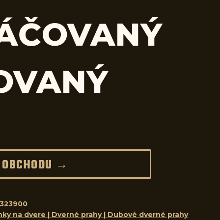
ÁČOVANÝ
OVANÝ
 OBCHODU →
323900
nky na dvere | Dverné prahy | Dubové dverné prahy