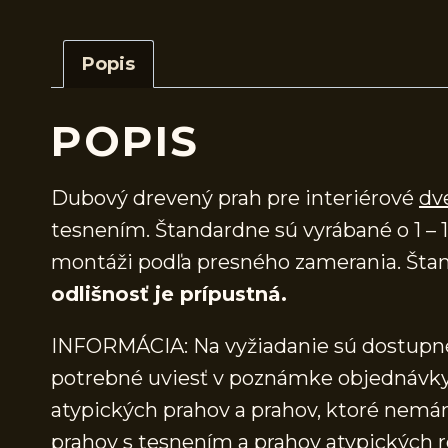
Popis
POPIS
Dubový drevený prah pre interiérové
dv
tesnením. Štandardne sú vyrábané o 1 – 1
montáži podľa presného zamerania. Štan
odlišnosť je prípustná.
INFORMÁCIA: Na vyžiadanie sú dostupné 
potrebné uviesť v poznámke objednávky.
atypických prahov a prahov, ktoré nem
prahov s tesnením a prahov atypických r