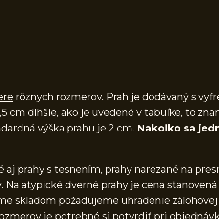
ere
rôznych rozmerov. Prah je dodávaný s vy
,5 cm dlhšie, ako je uvedené v tabuľke, to zna
dardná výška prahu je 2 cm.
Nakoľko sa jedn
aj prahy s tesnením, prahy narezané na presn
 Na atypické dverné prahy je cena stanovená 
áme skladom požadujeme uhradenie zálohovej 
ozmerov je potrebné si potvrdiť pri objednáv