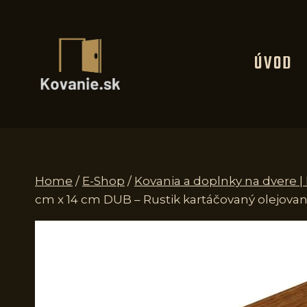
Skip
to
content
ÚVOD
Home
/
E-Shop
/
Kovania a doplnky na dvere 
cm x 14 cm DUB – Rustik kartáčovaný olejova