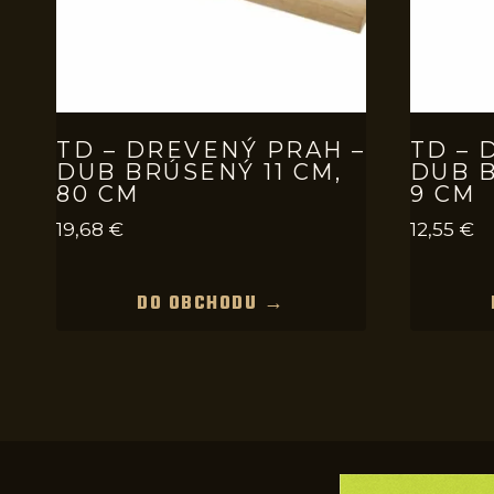
TD – DREVENÝ PRAH –
TD – 
DUB BRÚSENÝ 11 CM,
DUB B
80 CM
9 CM
19,68
€
12,55
€
DO OBCHODU →