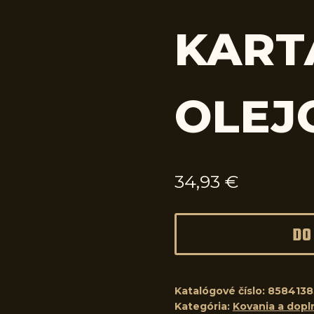
KART
OLEJ
34,93
€
DO
Katalógové číslo:
8584138
Kategória:
Kovania a dopl