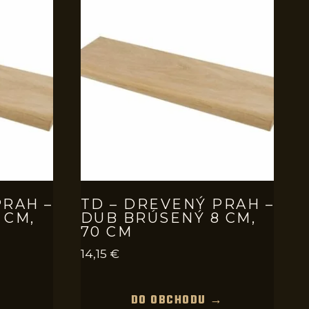
PRAH –
TD – DREVENÝ PRAH –
 CM,
DUB BRÚSENÝ 8 CM,
70 CM
14,15
€
→
DO OBCHODU →