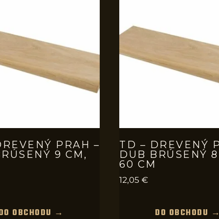
DREVENÝ PRAH –
TD – DREVENÝ 
RÚSENÝ 9 CM,
DUB BRÚSENÝ 8
60 CM
12,05
€
DO OBCHODU →
DO OBCHODU 