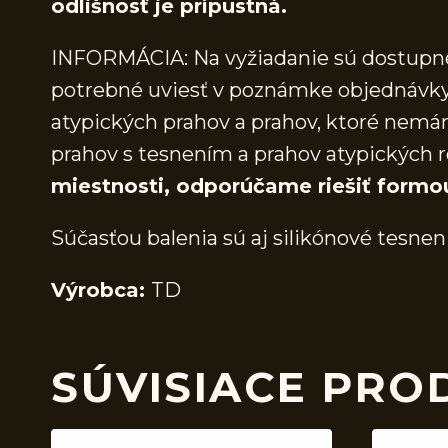
odlišnosť je prípustná.
INFORMÁCIA: Na vyžiadanie sú dostupné 
potrebné uviesť v poznámke objednávky.
atypických prahov a prahov, ktoré nem
prahov s tesnením a prahov atypických r
miestnosti, odporúčame riešiť formo
Súčasťou balenia sú aj silikónové tesnen
Výrobca:
TD
SÚVISIACE PRO