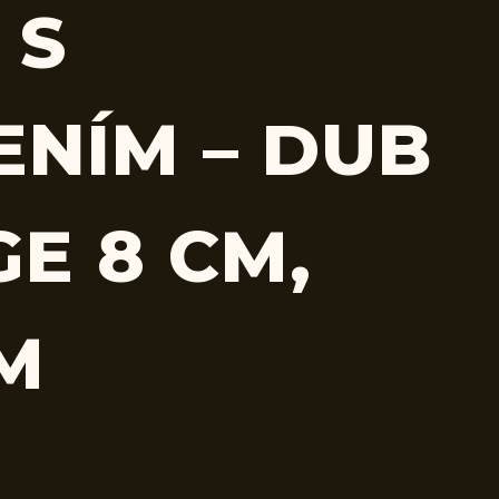
 S
ENÍM – DUB
E 8 CM,
CM