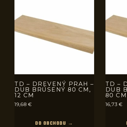
TD – DREVENÝ PRAH –
TD – 
DUB BRÚSENÝ 80 CM,
DUB B
12 CM
80 CM
19,68
€
16,73
€
DO OBCHODU →