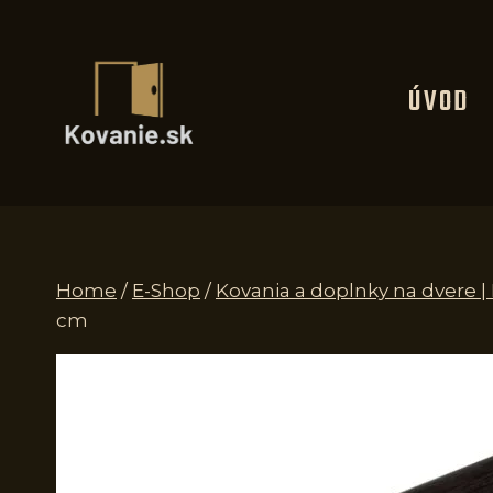
Skip
to
content
ÚVOD
Home
/
E-Shop
/
Kovania a doplnky na dvere 
cm