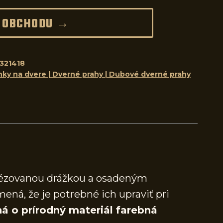
 OBCHODU →
321418
nky na dvere | Dverné prahy | Dubové dverné prahy
frézovanou drážkou a osadeným
mená, že je potrebné ich upraviť pri
á o prírodný materiál farebná