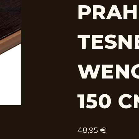
PRAH
TESN
WENG
150 
48,95
€