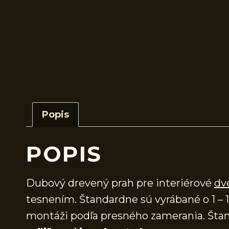
Popis
POPIS
Dubový drevený prah pre interiérové
dv
tesnením. Štandardne sú vyrábané o 1 – 1
montáži podľa presného zamerania. Štan