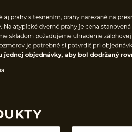
aj prahy s tesnením, prahy narezané na presn
 Na atypické dverné prahy je cena stanovená 
áme skladom požadujeme uhradenie zálohovej 
ozmerov je potrebné si potvrdiť pri objednáv
u jednej objednávky, aby bol dodržaný rov
ia.
DUKTY