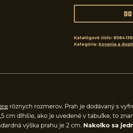
DO
Katalógové číslo:
8584138
Kategória:
Kovania a dopl
ere
rôznych rozmerov. Prah je dodávaný s vy
,5 cm dlhšie, ako je uvedené v tabuľke, to zna
dardná výška prahu je 2 cm.
Nakoľko sa jedn