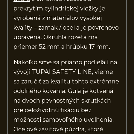
prekrytím cylindrickej vložky je
vyrobená z materiálov vysokej
kvality – zamak / oceľ a je povrchovo
upravená. Okrúhla rozeta má
priemer 52 mm a hrúbku 17 mm.
Nakoľko sme sa priamo podieľali na
vývoji TUPAI SAFETY LINE, vieme
sa zaručiť za kvalitu tohto extrémne
odolného kovania. Guľa je kotvená
na dvoch pevnostných skrutkách
pre celoživotnú fixáciu bez
možnosti samovoľného uvoľnenia.
Oceľové závitové púzdra, ktoré