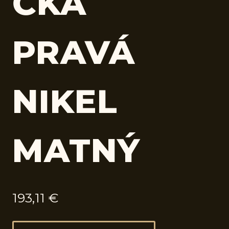
ČKA
PRAVÁ
NIKEL
MATNÝ
193,11
€