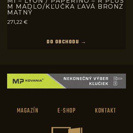
MI – LYON / PAPERINO – R PLUS
M MADLO/KĽUČKA ĽAVÁ BRONZ
MATNÝ
271,22
€
DO OBCHODU →
MAGAZÍN
E-SHOP
KONTAKT