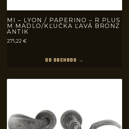
MI – LYON / PAPERINO – R PLUS
M MADLO/KĽUČKA ĽAVÁ BRONZ
ANTIK
271,22
€
DO OBCHODU →