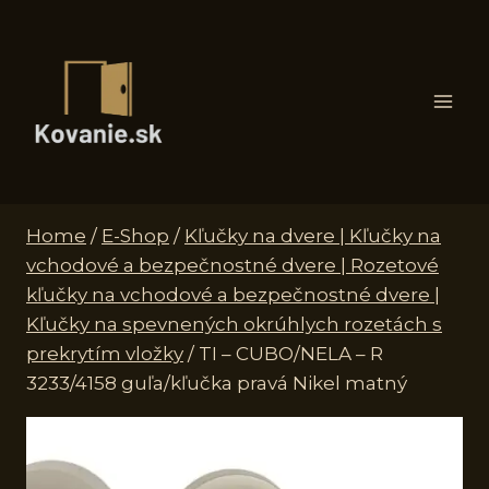
Skip
to
content
Home
/
E-Shop
/
Kľučky na dvere | Kľučky na
vchodové a bezpečnostné dvere | Rozetové
kľučky na vchodové a bezpečnostné dvere |
Kľučky na spevnených okrúhlych rozetách s
prekrytím vložky
/
TI – CUBO/NELA – R
3233/4158 guľa/kľučka pravá Nikel matný