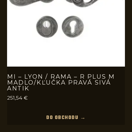
MI – LYON / RAMA – R PLUS M
MADLO/KĽUČKA PRAVÁ SIVÁ
ANTIK
251,54
€
DO OBCHODU →