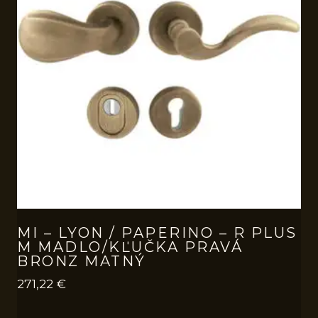
MI – LYON / PAPERINO – R PLUS
M MADLO/KĽUČKA PRAVÁ
BRONZ MATNÝ
271,22
€