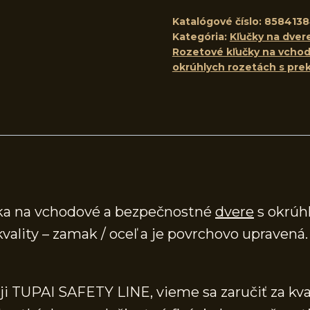
Katalógové číslo:
858413
Kategória:
Kľučky na dver
Rozetové kľučky na vchod
okrúhlych rozetách s prek
čka na vchodové a bezpečnostné
dvere
s okrúhl
 kvality – zamak / oceľ a je povrchovo uprave
ji TUPAI SAFETY LINE, vieme sa zaručiť za kv