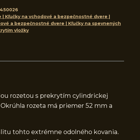
8450026
e | Kľučky na vchodové a bezpečnostné dvere |
ové a bezpečnostné dvere | Kľučky na spevnených
rytím vložky
ou rozetou s prekrytím cylindrickej
ná. Okrúhla rozeta má priemer 52 mm a
alitu tohto extrémne odolného kovania.