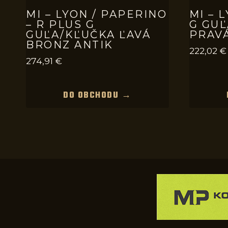
MI – LYON / PAPERINO
MI – 
– R PLUS G
G GU
GUĽA/KĽUČKA ĽAVÁ
PRAVÁ
BRONZ ANTIK
222,02
€
274,91
€
DO OBCHODU →