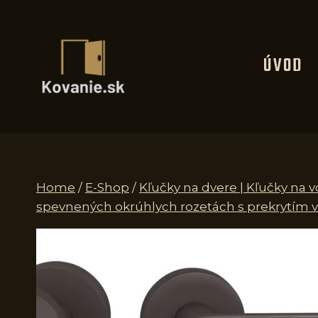
Skip
to
content
ÚVOD
Home
/
E-Shop
/
Kľučky na dvere | Kľučky na
spevnených okrúhlych rozetách s prekrytím v