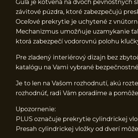
Guľa je kotvená na dvoch pevnostných s
závitové púzdra, ktoré zabezpečujú pre
Oceľové prekrytie je uchytené z vnútorn
Mechanizmus umožňuje uzamykanie ťahom
ktorá zabezpečí vodorovnú polohu kľučk
Pre zladený interiérový dizajn bez zbyt
katalógu na Vami vybrané bezpečnostné š
Je to len na Vašom rozhodnutí, akú rozte
rozhodnúť, radi Vám poradíme a pomôž
Upozornenie:
PLUS označuje prekrytie cylindrickej vlo
Presah cylindrickej vložky od dverí mô