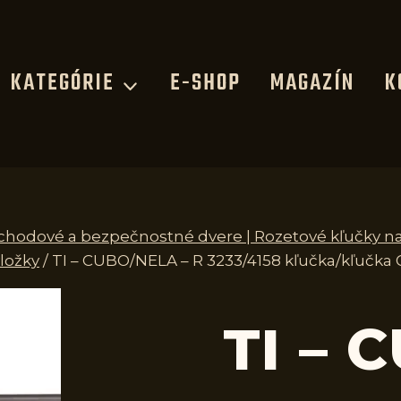
KATEGÓRIE
E-SHOP
MAGAZÍN
K
 vchodové a bezpečnostné dvere | Rozetové kľučky n
ložky
/
TI – CUBO/NELA – R 3233/4158 kľučka/kľučka 
TI – 