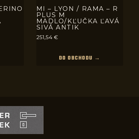
PERINO
MI – LYON / RAMA – R
PLUS M
A
MADLO/KĽUČKA ĽAVÁ
SIVÁ ANTIK
251,54
€
→
DO OBCHODU →