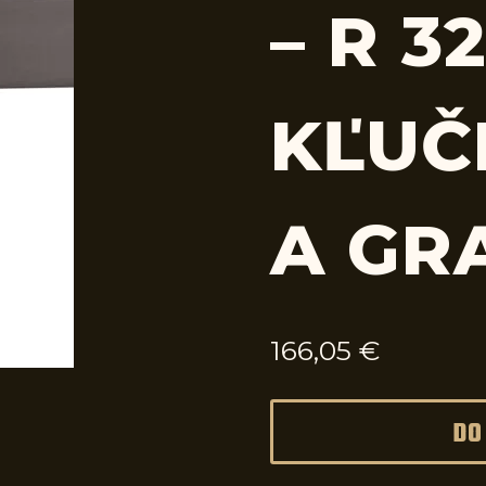
– R 3
KĽUČ
A GR
166,05
€
DO