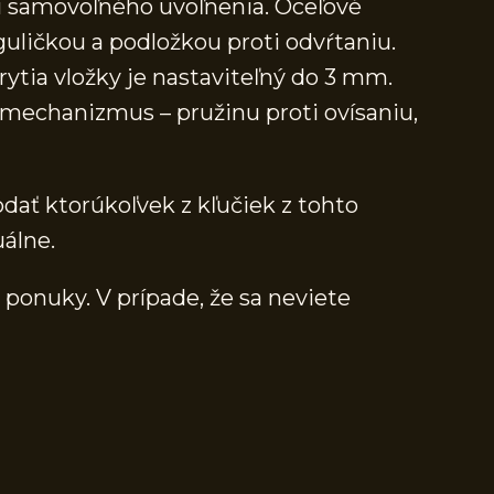
i samovoľného uvoľnenia. Oceľové
guličkou a podložkou proti odvŕtaniu.
ytia vložky je nastaviteľný do 3 mm.
echanizmus – pružinu proti ovísaniu,
dať ktorúkoľvek z kľučiek z tohto
álne.
 ponuky. V prípade, že sa neviete