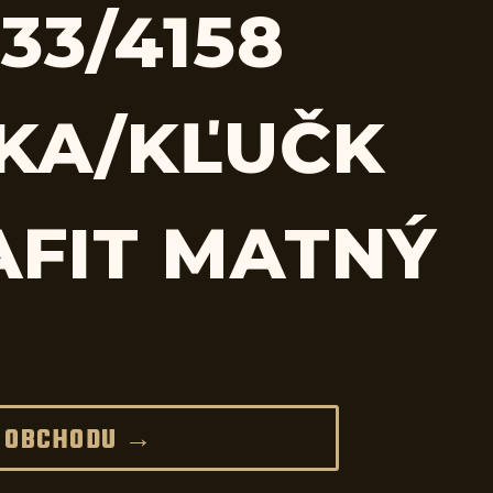
233/4158
KA/KĽUČK
AFIT MATNÝ
 OBCHODU →