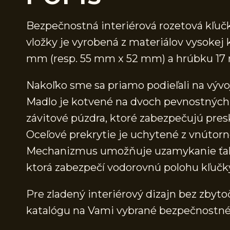
Bezpečnostná interiérová rozetová kľu
vložky je vyrobená z materiálov vysokej
mm (resp. 55 mm x 52 mm) a hrúbku 17
Nakoľko sme sa priamo podieľali na vývo
Madlo je kotvené na dvoch pevnostných 
závitové púzdra, ktoré zabezpečujú pre
Oceľové prekrytie je uchytené z vnútorn
Mechanizmus umožňuje uzamykanie ťahom
ktorá zabezpečí vodorovnú polohu kľučk
Pre zladený interiérový dizajn bez zbyt
katalógu na Vami vybrané bezpečnostné š