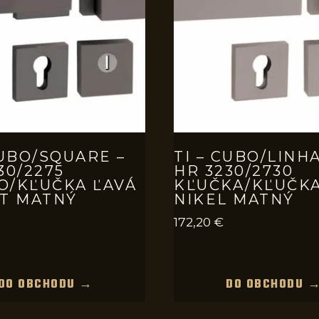
CUBO/SQUARE –
TI – CUBO/LINHA
30/2275
HR 3230/2730
O/KĽUČKA ĽAVÁ
KĽUČKA/KĽUČK
IT MATNÝ
NIKEL MATNÝ
172,20
€
DO OBCHODU →
DO OBCHODU 