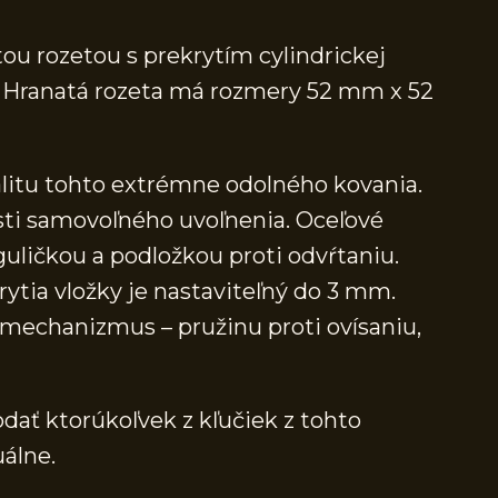
ou rozetou s prekrytím cylindrickej
ná. Hranatá rozeta má rozmery 52 mm x 52
alitu tohto extrémne odolného kovania.
sti samovoľného uvoľnenia. Oceľové
guličkou a podložkou proti odvŕtaniu.
ytia vložky je nastaviteľný do 3 mm.
echanizmus – pružinu proti ovísaniu,
dať ktorúkoľvek z kľučiek z tohto
álne.