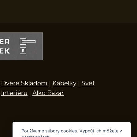
Dvere Skladom
|
Kabelky
|
Svet
Interiéru
|
Alko Bazar
Používame súbory cookies. Vypnúť ich môžete v