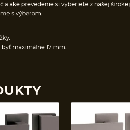
č a aké prevedenie si vyberiete z našej širokej
eme s výberom.
žky.
že byť maximálne 17 mm.
DUKTY