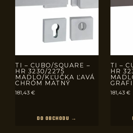
TI – CUBO/SQUARE –
TI – 
HR 3230/2275
HR 32
MADLO/KĽUČKA ĽAVÁ
MADL
CHRÓM MATNÝ
GRAF
181,43
€
181,43
€
DO OBCHODU →