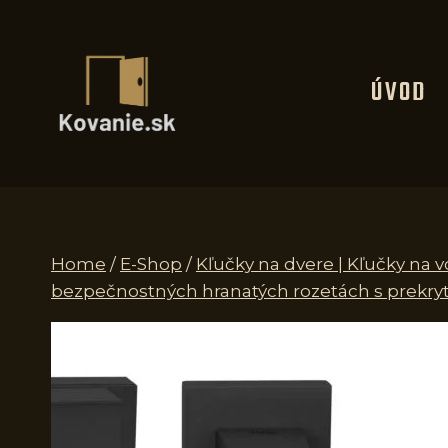
Skip
to
content
ÚVOD
Home
/
E-Shop
/
Kľučky na dvere | Kľučky na
bezpečnostných hranatých rozetách s prekryt