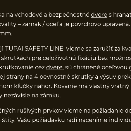
čka na vchodové a bezpečnostné
dvere
s hranat
 kvality – zamak / oceľ a je povrchovo uprave
 mm.
ji TUPAI SAFETY LINE, vieme sa zaručiť za kv
skrutkách pre celoživotnú fixáciu bez možno
skrutkovanie cez
dvere
, sú chránené oceľovou 
ej strany na 4 pevnostné skrutky a výsuv prekr
 kľučky nahor. Kovanie má vlastný vratný m
y nezávisle na zámku.
očných rušivých prvkov vieme na požiadanie do
títy. Vašu požiadavku radi naceníme individu