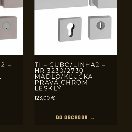
2 –
TI – CUBO/LINHA2 –
HR 3230/2730
A
MADLO/KĽUČKA
PRAVÁ CHRÓM
LESKLÝ
123,00
€
→
DO OBCHODU →