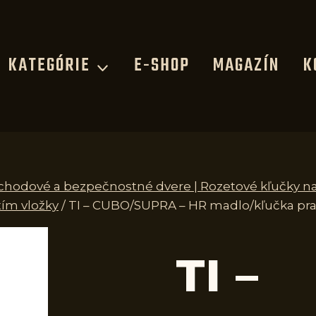
KATEGÓRIE
E-SHOP
MAGAZÍN
K
 vchodové a bezpečnostné dvere | Rozetové kľučky n
ím vložky
/
TI – CUBO/SUPRA – HR madlo/kľučka pra
TI –