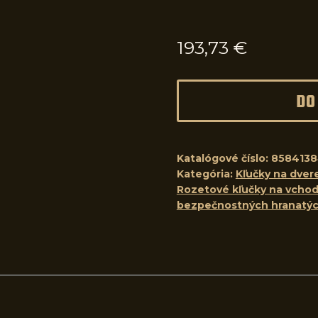
193,73
€
DO
Katalógové číslo:
858413
Kategória:
Kľučky na dver
Rozetové kľučky na vchod
bezpečnostných hranatých