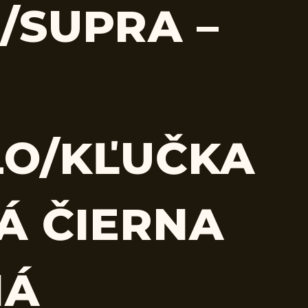
/SUPRA –
O/KĽUČKA
Á ČIERNA
NÁ