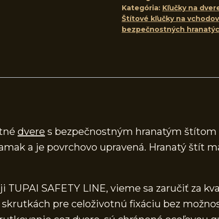
Kategória:
Kľučky na dver
Štítové kľučky na vchodov
bezpečnostných hranatých
stné
dvere
s bezpečnostným hranatým štítom s 
– zamak a je povrchovo upravená. Hranatý ští
ji TUPAI SAFETY LINE, vieme sa zaručiť za kv
skrutkách pre celoživotnú fixáciu bez možno