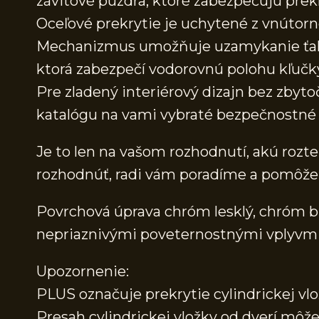
závitové púzdra, ktoré zabezpečujú pre
Oceľové prekrytie je uchytené z vnútorn
Mechanizmus umožňuje uzamykanie ťahom
ktorá zabezpečí vodorovnú polohu kľučk
Pre zladený interiérový dizajn bez zbyt
katalógu na vami vybraté bezpečnostné š
Je to len na vašom rozhodnutí, akú rozteč
rozhodnúť, radi vám poradíme a pomôž
Povrchová úprava chróm lesklý, chróm brú
nepriaznivými poveternostnými vplyvmi – 
Upozornenie:
PLUS označuje prekrytie cylindrickej vlo
Presah cylindrickej vložky od dverí mô