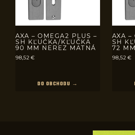
AXA – OMEGA2 PLUS –
AXA –
SH KĽUČKA/KĽUČKA
SH K
90 MM NEREZ MATNÁ
72 M
98,52
€
98,52
€
DO OBCHODU →