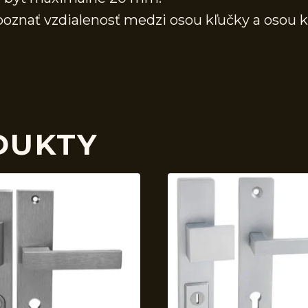
znať vzdialenosť medzi osou kľučky a osou kľú
DUKTY