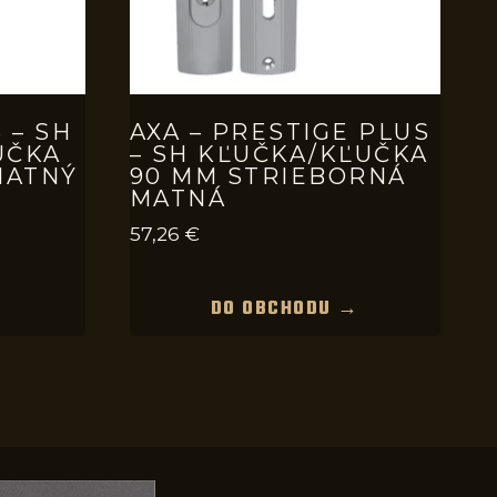
 – SH
AXA – PRESTIGE PLUS
UČKA
– SH KĽUČKA/KĽUČKA
MATNÝ
90 MM STRIEBORNÁ
MATNÁ
57,26
€
→
DO OBCHODU →