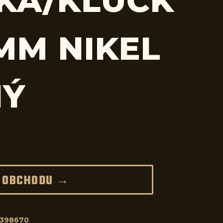
KA/KĽUČK
 MM NIKEL
NÝ
 OBCHODU →
8398670