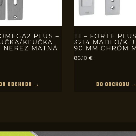
 OMEGA2 PLUS –
TI – FORTE PLUS
ĽUČKA/KĽUČKA
3214 MADLO/KĽ
M NEREZ MATNÁ
90 MM CHRÓM 
86,10
€
DO OBCHODU →
DO OBCHODU 