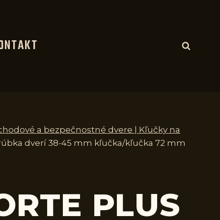
ONTAKT
vchodové a bezpečnostné dvere | Kľučky na
hrúbka dverí 38-45 mm kľučka/kľučka 72 mm
FORTE PLUS