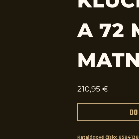
KĽUČ
A 72
MAT
210,95
€
DO
Katalógové číslo:
858413