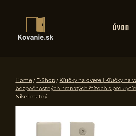
Skip
to
content
ÚVOD
Home
/
E-Shop
/
Kľučky na dvere | Kľučky na 
bezpečnostných hranatých štítoch s prekrytí
Nikel matný