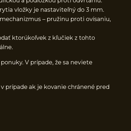
uličkou a podložkou proti odvŕtaniu.
ytia vložky je nastaviteľný do 3 mm.
echanizmus – pružinu proti ovísaniu,
dať ktorúkoľvek z kľučiek z tohto
álne.
 ponuky. V prípade, že sa neviete
 v prípade ak je kovanie chránené pred