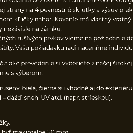
krutkovanie cez
dvere
, sú chránené oceľovou g
ej strany na 4 pevnostné skrutky a výsuv prekr
 kľučky nahor. Kovanie má vlastný vratný m
y nezávisle na zámku.
očných rušivých prvkov vieme na požiadanie do
títy. Vašu požiadavku radi naceníme individu
 a aké prevedenie si vyberiete z našej širokej
eme s výberom.
sený, biela, čierna sú vhodné aj do exteriéru
dážď, sneh, UV atď. (napr. strieškou).
žky.
že byť maximálne 20 mm.