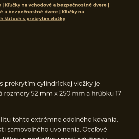
e | Kľučky na vchodové a bezpečnostné dvere |
é a bezpečnostné dvere | Kľučky na
 štítoch s prekrytím vložky
prekrytím cylindrickej vložky je
t má rozmery 52 mm x 250 mm a hrúbku 17
alitu tohto extrémne odolného kovania.
sti samovoľného uvoľnenia. Oceľové