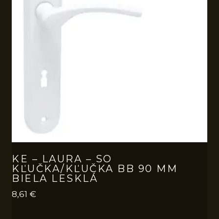
KE – LAURA – SO
KĽUČKA/KĽUČKA BB 90 MM
BIELA LESKLÁ
8,61
€