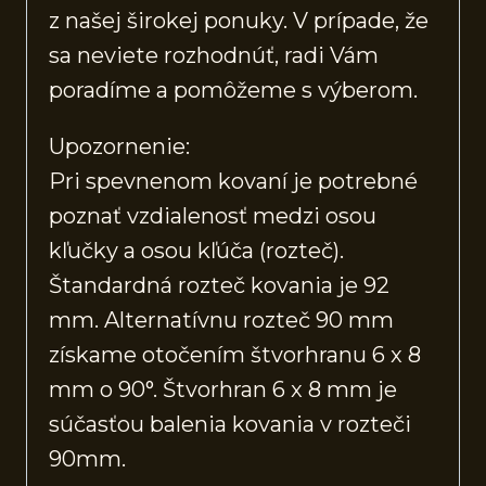
z našej širokej ponuky. V prípade, že
sa neviete rozhodnúť, radi Vám
poradíme a pomôžeme s výberom.
Upozornenie:
Pri spevnenom kovaní je potrebné
poznať vzdialenosť medzi osou
kľučky a osou kľúča (rozteč).
Štandardná rozteč kovania je 92
mm. Alternatívnu rozteč 90 mm
získame otočením štvorhranu 6 x 8
mm o 90°. Štvorhran 6 x 8 mm je
súčasťou balenia kovania v rozteči
90mm.