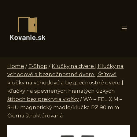
Skip
to
content
Home
/
E-Shop
/
Kľučky na dvere | Kľučky na
vchodové a bezpečnostné dvere | Štítové
kľučky na vchodové a bezpečnostné dvere |
Kľučky na spevnených hranatých úzkych
štítoch bez prekrytia vložky
/
WA – FELIX M –
SHU magnetický madlo/kľučka PZ 90 mm
Čierna štruktúrovaná