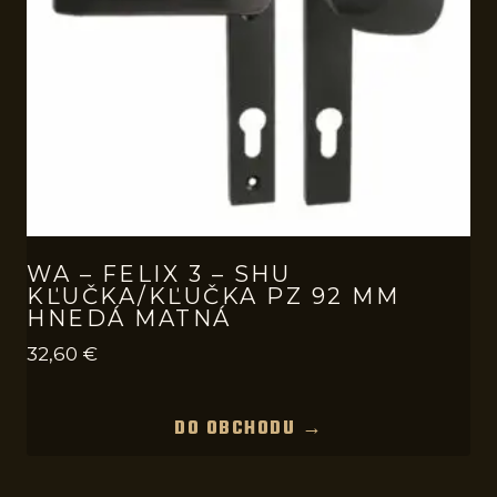
WA – FELIX 3 – SHU
KĽUČKA/KĽUČKA PZ 92 MM
HNEDÁ MATNÁ
32,60
€
DO OBCHODU →