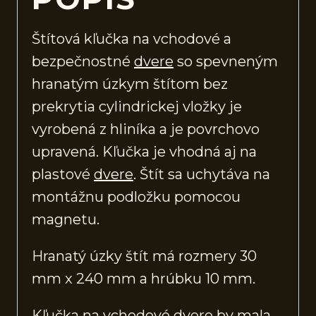
Štítová kľučka na vchodové a
bezpečnostné
dvere
so spevneným
hranatým úzkym štítom bez
prekrytia cylindrickej vložky je
vyrobená z hliníka a je povrchovo
upravená. Kľučka je vhodná aj na
plastové
dvere
. Štít sa uchytáva na
montážnu podložku pomocou
magnetu.
Hranatý úzky štít má rozmery 30
mm x 240 mm a hrúbku 10 mm.
Kľučka na vchodové
dvere
by mala