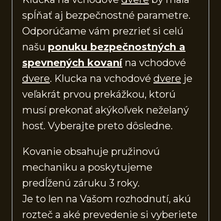
spĺňať aj bezpečnostné parametre.
Odporúčame vám prezrieť si celú
našu
ponuku bezpečnostných a
spevnených kovaní
na vchodové
dvere
. Klucka na vchodové
dvere
je
veľakrát prvou prekážkou, ktorú
musí prekonať akýkoľvek neželaný
hosť. Vyberajte preto dôsledne.
Kovanie obsahuje pružinovú
mechaniku a poskytujeme
predĺženú záruku 3 roky.
Je to len na Vašom rozhodnutí, akú
rozteč a aké prevedenie si vyberiete