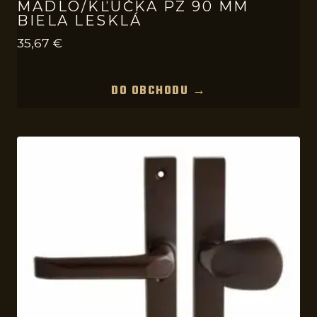
MADLO/KĽUČKA PZ 90 MM
BIELA LESKLÁ
35,67
€
DO OBCHODU →