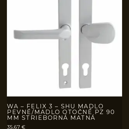
WA – FELIX 3 – SHU MADLO
PEVNÉ/MADLO OTOČNÉ PZ 90
MM STRIEBORNÁ MATNÁ
35,67
€