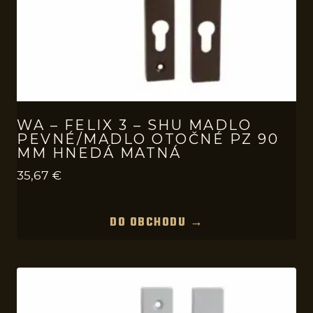
WA – FELIX 3 – SHU MADLO
PEVNÉ/MADLO OTOČNÉ PZ 90
MM HNEDÁ MATNÁ
35,67
€
DO OBCHODU →