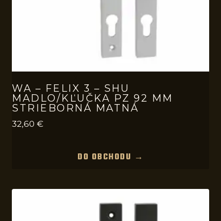
WA – FELIX 3 – SHU
MADLO/KĽUČKA PZ 92 MM
STRIEBORNÁ MATNÁ
32,60
€
DO OBCHODU →