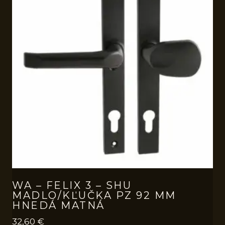
WA – FELIX 3 – SHU
MADLO/KĽUČKA PZ 92 MM
HNEDÁ MATNÁ
32,60
€