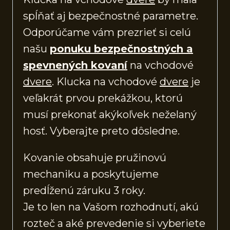
spĺňať aj bezpečnostné parametre.
Odporúčame vám prezrieť si celú
našu
ponuku bezpečnostných a
spevnených kovaní
na vchodové
dvere
. Klucka na vchodové
dvere
je
veľakrát prvou prekážkou, ktorú
musí prekonať akýkoľvek neželaný
hosť. Vyberajte preto dôsledne.
Kovanie obsahuje pružinovú
mechaniku a poskytujeme
predĺženú záruku 3 roky.
Je to len na Vašom rozhodnutí, akú
rozteč a aké prevedenie si vyberiete