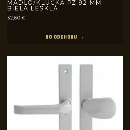
MADLO/KĽUČKA PZ 92 MM
BIELA LESKLÁ
32,60
€
DO OBCHODU →