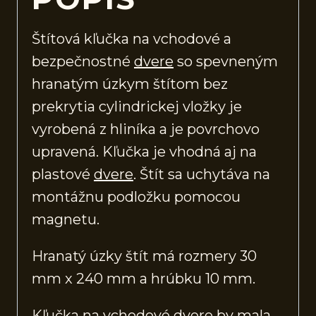
Štítová kľučka na vchodové a
bezpečnostné
dvere
so spevneným
hranatým úzkym štítom bez
prekrytia cylindrickej vložky je
vyrobená z hliníka a je povrchovo
upravená. Kľučka je vhodná aj na
plastové
dvere
. Štít sa uchytáva na
montážnu podložku pomocou
magnetu.
Hranatý úzky štít má rozmery 30
mm x 240 mm a hrúbku 10 mm.
Kľučka na vchodové
dvere
by mala