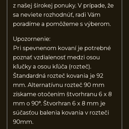
z našej širokej ponuky. V prípade, že
sa neviete rozhodnúť, radi Vám
poradíme a pomôžeme s výberom.
Upozornenie:
Pri spevnenom kovaní je potrebné
poznať vzdialenosť medzi osou
kľučky a osou kľúča (rozteč).
Štandardná rozteč kovania je 92
mm. Alternatívnu rozteč 90 mm
získame otočením štvorhranu 6 x 8
mm o 90°. Štvorhran 6 x 8 mm je
súčasťou balenia kovania v rozteči
90mm.