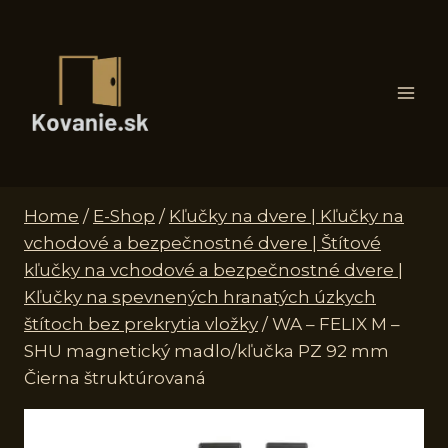
Skip
to
content
Home
/
E-Shop
/
Kľučky na dvere | Kľučky na
vchodové a bezpečnostné dvere | Štítové
kľučky na vchodové a bezpečnostné dvere |
Kľučky na spevnených hranatých úzkych
štítoch bez prekrytia vložky
/
WA – FELIX M –
SHU magnetický madlo/kľučka PZ 92 mm
Čierna štruktúrovaná