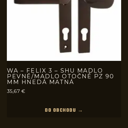
WA – FELIX 3 – SHU MADLO
PEVNÉ/MADLO OTOČNÉ PZ 90
MM HNEDÁ MATNÁ
35,67
€
DO OBCHODU →