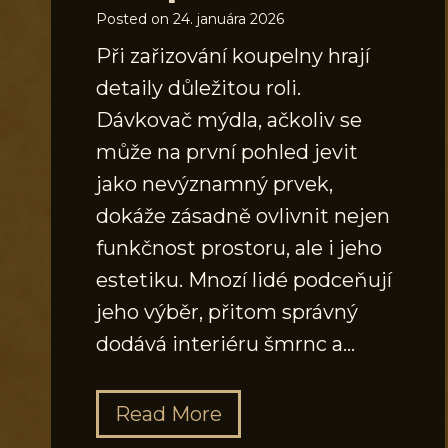
Posted on
24. januára 2026
Při zařizování koupelny hrají
detaily důležitou roli.
Dávkovač mýdla, ačkoliv se
může na první pohled jevit
jako nevýznamný prvek,
dokáže zásadně ovlivnit nejen
funkčnost prostoru, ale i jeho
estetiku. Mnozí lidé podceňují
jeho výběr, přitom správný
dodává interiéru šmrnc a…
J
Read More
a