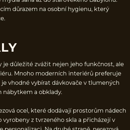
cím důrazem na osobní hygienu, který
e.
ÁLY
je důležité zvážit nejen jeho funkčnost, ale
teriéru. Mnoho moderních interiérů preferuje
to je vhodné vybírat dávkovače v tlumených
m nábytkem a obklady.
rezová ocel, které dodávají prostorům nádech
vyrobeny z tvrzeného skla a přicházejí v
 personalizaci. Na druhé straně, nerezová