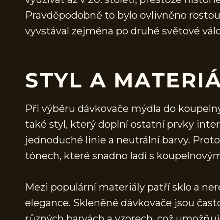
Pravděpodobně to bylo ovlivněno rostou
vyvstával zejména po druhé světové válc
STYL A MATERI
Při výběru dávkovače mýdla do koupelny 
také styl, který doplní ostatní prvky in
jednoduché linie a neutrální barvy. Pro
tónech, které snadno ladí s koupelnový
Mezi populární materiály patří sklo a ne
elegance. Skleněné dávkovače jsou často 
různých barvách a vzorech, což umožňuje