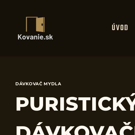
Skip
to
content
ÚVOD
DÁVKOVAČ MYDLA
PURISTICK
DÁVKOVAČ