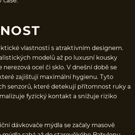
 čase.
ČNOST
tické vlastnosti s atraktivním designem.
malistických modelů až po luxusní kousky
 nerezová ocel či sklo. V dnešní době se
teré zajišťují maximální hygienu. Tyto
ých senzorů, které detekují přítomnost ruky a
alizuje fyzický kontakt a snižuje riziko
diční dávkovače mýdla se začaly masově
rie mýdla sahá až do starověkého Babylonu.