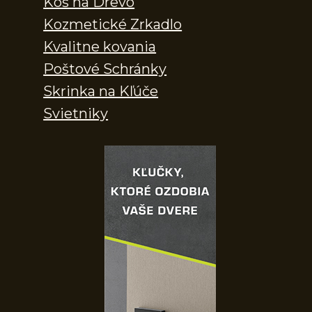
Kôš na Drevo
Kozmetické Zrkadlo
Kvalitne kovania
Poštové Schránky
Skrinka na Kľúče
Svietniky