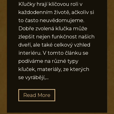
Kľučky hrají klíčovou roli v
každodenním životě, ačkoliv si
to často neuvědomujeme.
Dobře zvolená kľučka může
zlepšit nejen funkčnost našich
dveří, ale také celkový vzhled
interiéru. V tomto článku se
podíváme na různé typy
kľuček, materiály, ze kterých
se vyrábějí,…
K
Read More
v
a