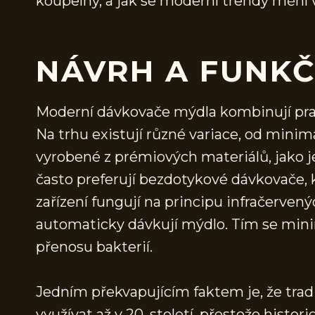
koupelny, a jak se moderní trendy mění v
NÁVRH A FUNK
Moderní dávkovače mýdla kombinují prak
Na trhu existují různé variace, od mini
vyrobené z prémiových materiálů, jako je
často preferují bezdotykové dávkovače, k
zařízení fungují na principu infračerven
automaticky dávkují mýdlo. Tím se minim
přenosu bakterií.
Jedním překvapujícím faktem je, že tra
využívat až v 20. století, přestože histo