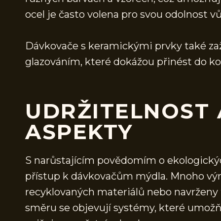
ocel je často volena pro svou odolnost v
Dávkovače s keramickými prvky také zaží
glazováním, které dokážou přinést do k
UDRŽITELNOST 
ASPEKTY
S narůstajícím povědomím o ekologickýc
přístup k dávkovačům mýdla. Mnoho výrob
recyklovaných materiálů nebo navrženy t
směru se objevují systémy, které umožňu