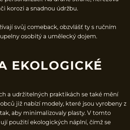
ůči korozi a snadnou údržbu.
vají svůj comeback, obzvlášť ty s ručním
oupelny osobitý a umělecký dojem.
A EKOLOGICKÉ
h a udržitelných praktikách se také mění
ců již nabízí modely, které jsou vyrobeny z
ak, aby minimalizovaly plasty. V tomto
jí použití ekologických náplní, čímž se