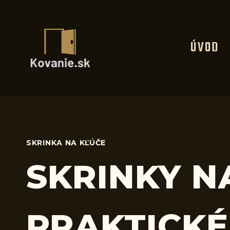
Skip
to
content
ÚVOD
SKRINKA NA KĽÚČE
SKRINKY N
PRAKTICKÉ