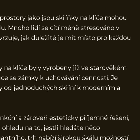
 prostory jako jsou skříňky na klíče mohou
u. Mnoho lidí se cítí méně stresováno v
rzuje, jak důležité je mít místo pro každou
 na klíče byly vyrobeny již ve starověkém
ice se zámky k uchovávání cenností. Je
uly od jednoduchých skříní k moderním a
unkční a zároveň esteticky příjemné řešení,
ohledu na to, jestli hledáte něco
ntního, trh nabízí širokou škálu možností,