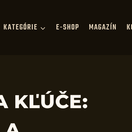
KATEGÓRIE
E-SHOP
MAGAZÍN
K
A KĽÚČE:
 A