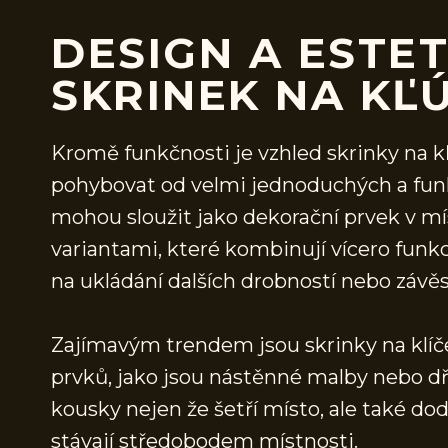
DESIGN A ESTE
SKRINEK NA KĽ
Kromě funkčnosti je vzhled skrinky na k
pohybovat od velmi jednoduchých a funk
mohou sloužit jako dekorační prvek v mí
variantami, které kombinují vícero funkcí
na ukládání dalších drobností nebo závě
Zajímavým trendem jsou skrinky na klíče
prvků, jako jsou nástěnné malby nebo d
kousky nejen že šetří místo, ale také do
stávají středobodem místnosti.