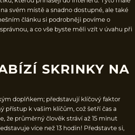
tiku, kterou přinášejí do interiéru. Tyto malé
ou na svém místě a snadno dostupné, ale také
dnešním článku si podrobněji povíme o
správnou, a co vše byste měli vzít v úvahu při
ABÍZÍ SKRINKY NA
ckým doplňkem; představují klíčový faktor
přístup k vašim klíčům, což šetří čas a
se, že průměrný člověk stráví až 15 minut
edstavuje více než 13 hodin! Představte si,