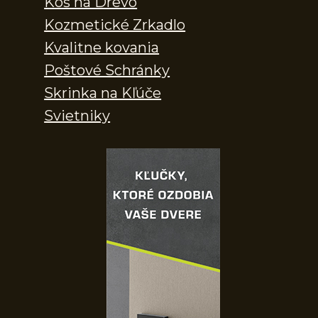
Kôš na Drevo
Kozmetické Zrkadlo
Kvalitne kovania
Poštové Schránky
Skrinka na Kľúče
Svietniky