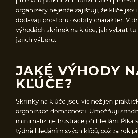
pro svou praktickou funkci, ale i pro este
organizéry nejenže zajišťují, že klíče js
dodávají prostoru osobitý charakter. V 
výhodách skrinek na kľúče, jak vybrat tu 
jejich výběru.
JAKÉ VÝHODY N
KĽÚČE?
Skrinky na kľúče jsou víc než jen prakti
organizace domácnosti. Umožňují snadný 
minimalizuje frustrace při hledání. Říká 
týdně hledáním svých klíčů, což za rok př