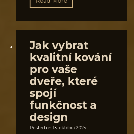
K
Read More
ý
v
d
a
l
l
a
i
Jak vybrat
p
t
kvalitní kování
r
n
pro vaše
o
í
v
k
dveře, které
a
ľ
spojí
š
u
funkčnost a
i
č
design
k
k
o
y
Posted on
13. októbra 2025
u