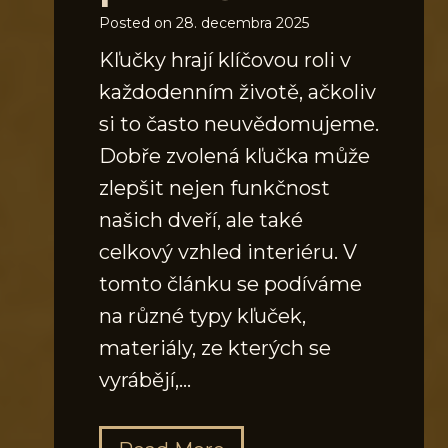
Posted on
28. decembra 2025
e
Kľučky hrají klíčovou roli v
á
každodenním životě, ačkoliv
l
si to často neuvědomujeme.
n
Dobře zvolená kľučka může
í
zlepšit nejen funkčnost
d
našich dveří, ale také
á
celkový vzhled interiéru. V
v
tomto článku se podíváme
k
na různé typy kľuček,
o
materiály, ze kterých se
v
vyrábějí,…
a
č
m