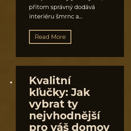
přitom správný dodává
interiéru šmrnc a…
J
Read More
a
k
v
y
Kvalitní
b
kľučky: Jak
r
vybrat ty
a
t
nejvhodnější
i
pro váš domov
d