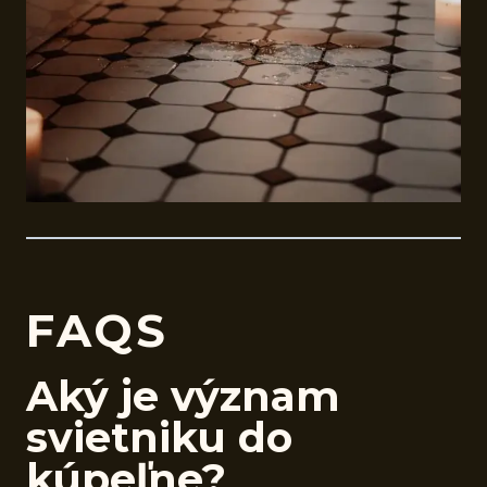
FAQS
Aký je význam
svietniku do
kúpeľne?