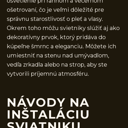
osvetlenie pri rannom a večernom
ošetrovaní, čo je veľmi dôležité pre
správnu starostlivosť o pleť a vlasy.
Okrem toho môžu svietniky slúžiť aj ako
dekoratívny prvok, ktorý pridáva do
kúpeľne šmrnc a eleganciu. Môžete ich
umiestniť na stenu nad umývadlom,
vedľa zrkadla alebo na strop, aby ste
vytvorili príjemnú atmosféru.
NÁVODY NA
INŠTALÁCIU
SVIATNIKU