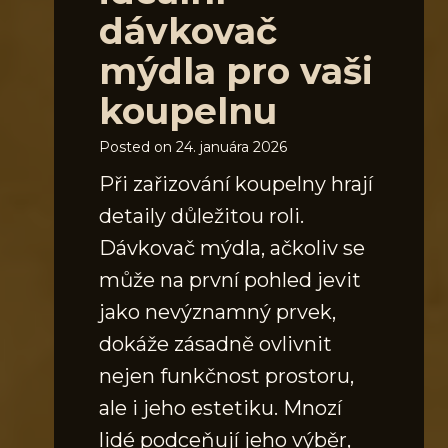
dávkovač
mýdla pro vaši
koupelnu
Posted on
24. januára 2026
Při zařizování koupelny hrají
detaily důležitou roli.
Dávkovač mýdla, ačkoliv se
může na první pohled jevit
jako nevýznamný prvek,
dokáže zásadně ovlivnit
nejen funkčnost prostoru,
ale i jeho estetiku. Mnozí
lidé podceňují jeho výběr,