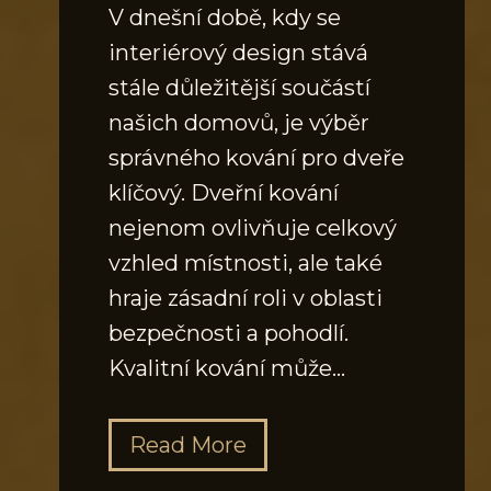
:
V dnešní době, kdy se
p
J
interiérový design stává
e
a
stále důležitější součástí
l
k
našich domovů, je výběr
n
v
správného kování pro dveře
u
y
klíčový. Dveřní kování
b
nejenom ovlivňuje celkový
r
vzhled místnosti, ale také
a
hraje zásadní roli v oblasti
t
bezpečnosti a pohodlí.
t
Kvalitní kování může…
y
n
J
Read More
e
a