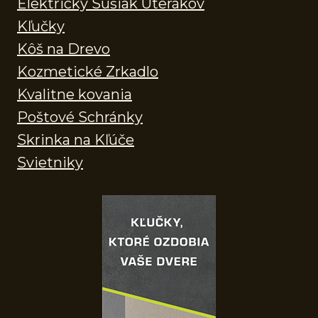
Elektrický Sušiak Uterákov
Kľučky
Kôš na Drevo
Kozmetické Zrkadlo
Kvalitne kovania
Poštové Schránky
Skrinka na Kľúče
Svietniky