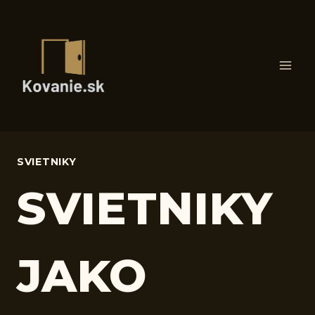
Skip
to
content
SVIETNIKY
SVIETNIKY
JAKO