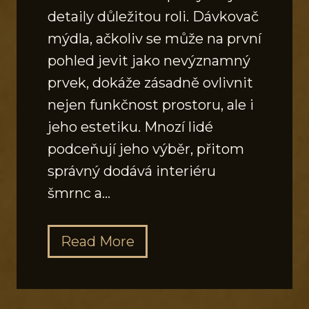
detaily důležitou roli. Dávkovač
mýdla, ačkoliv se může na první
pohled jevit jako nevýznamný
prvek, dokáže zásadně ovlivnit
nejen funkčnost prostoru, ale i
jeho estetiku. Mnozí lidé
podceňují jeho výběr, přitom
správný dodává interiéru
šmrnc a…
J
Read More
a
k
v