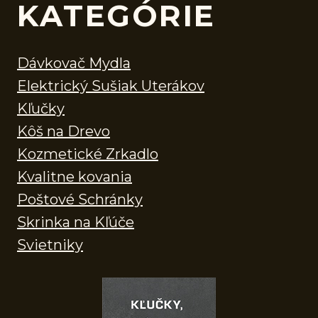
KATEGÓRIE
Dávkovač Mydla
Elektrický Sušiak Uterákov
Kľučky
Kôš na Drevo
Kozmetické Zrkadlo
Kvalitne kovania
Poštové Schránky
Skrinka na Kľúče
Svietniky