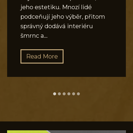
jeho estetiku. Mnozí lidé
podceňují jeho výběr, přitom
správný dodává interiéru
šmrnc a…
J
Read More
a
k
v
y
b
r
a
t