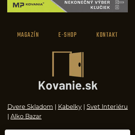
i
d
e
MAGAZÍN
E-SHOP
KONTAKT
á
l
n
í
d
á
v
k
Dvere Skladom
|
Kabelky
|
Svet Interiéru
o
|
Alko Bazar
v
a