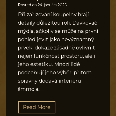
Posted on
24. januára 2026
Při zařizování koupelny hrají
detaily důležitou roli. Dávkovač
mýdla, ačkoliv se může na první
pohled jevit jako nevýznamný
prvek, dokáže zásadně ovlivnit
nejen funkčnost prostoru, ale i
jeho estetiku. Mnozí lidé
podceňují jeho výběr, přitom
správný dodává interiéru
šmrnc a…
J
Read More
a