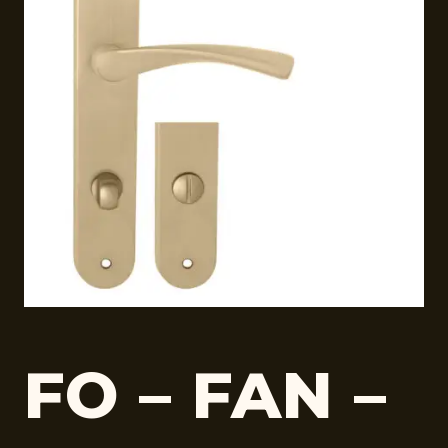
FO – FAN –