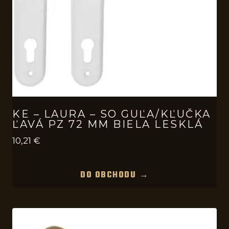
KE – LAURA – SO GUĽA/KĽUČKA
ĽAVÁ PZ 72 MM BIELA LESKLÁ
10,21
€
DO OBCHODU →