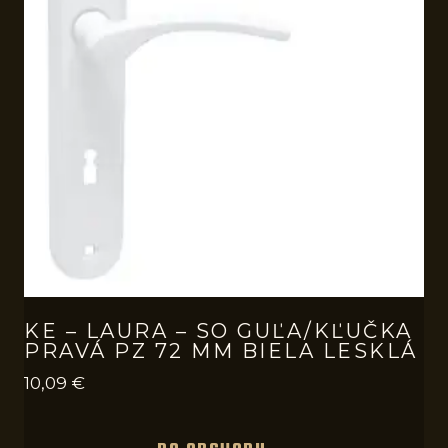
KE – LAURA – SO GUĽA/KĽUČKA
PRAVÁ PZ 72 MM BIELA LESKLÁ
10,09
€