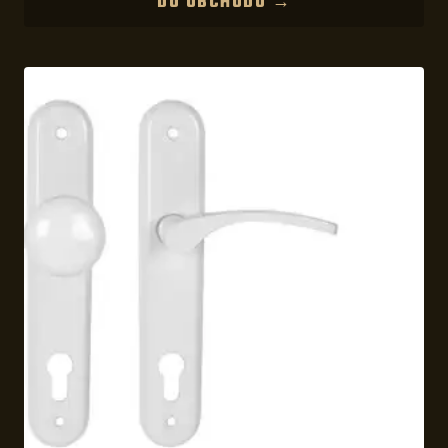
DO OBCHODU →