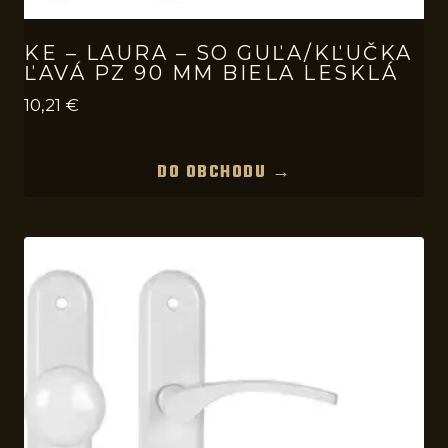
KE – LAURA – SO GUĽA/KĽUČKA
ĽAVÁ PZ 90 MM BIELA LESKLÁ
10,21
€
DO OBCHODU →