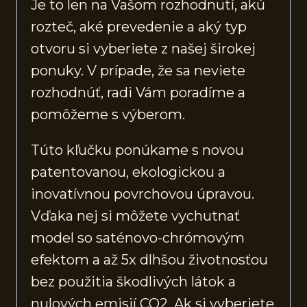
Je to len na Vašom rozhodnutí, akú
rozteč, aké prevedenie a aký typ
otvoru si vyberiete z našej širokej
ponuky. V prípade, že sa neviete
rozhodnúť, radi Vám poradíme a
pomôžeme s výberom.
Túto kľučku ponúkame s novou
patentovanou, ekologickou a
inovatívnou povrchovou úpravou.
Vďaka nej si môžete vychutnať
model so saténovo-chrómovým
efektom a až 5x dlhšou životnosťou
bez použitia škodlivých látok a
nulových emisií CO2. Ak si vyberiete