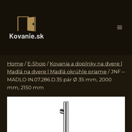
Skip
to
content
Home
/
E-Shop
/
Kovania a doplnky na dvere |
Madlá na dvere | Madlá okrúhle priame
/
JNF –
MADLO IN.07.286.D.35 pár Ø 35 mm, 2000
mm, 2150 mm