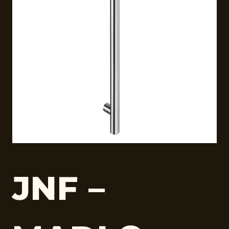
JNF –