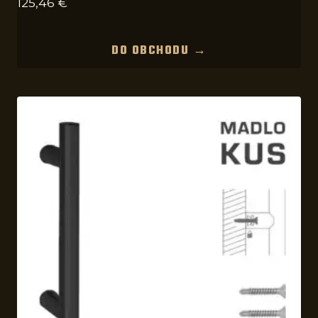
125,46
€
DO OBCHODU →