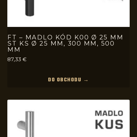
FT – MADLO KÓD K00 Ø 25 MM
ST KS Ø 25 MM, 300 MM, 500
MM
87,33
€
DO OBCHODU →