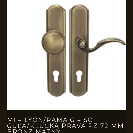
MI – LYON/RAMA G – SO
GUĽA/KĽUČKA PRAVÁ PZ 72 MM
BRONZ MATNÝ