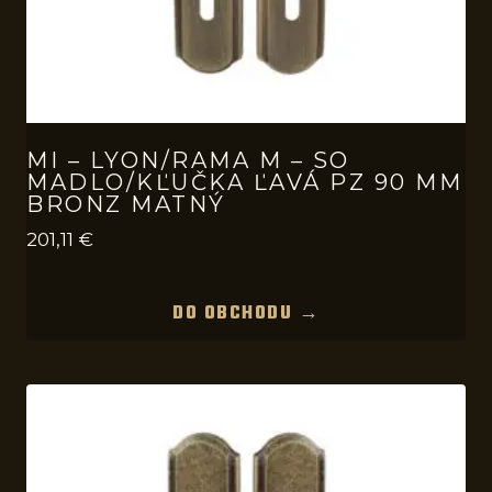
MI – LYON/RAMA M – SO
MADLO/KĽUČKA ĽAVÁ PZ 90 MM
BRONZ MATNÝ
201,11
€
DO OBCHODU →