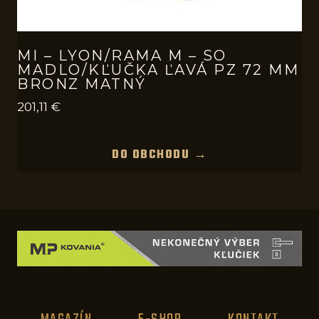
MI – LYON/RAMA M – SO
MADLO/KĽUČKA ĽAVÁ PZ 72 MM
BRONZ MATNÝ
201,11
€
DO OBCHODU →