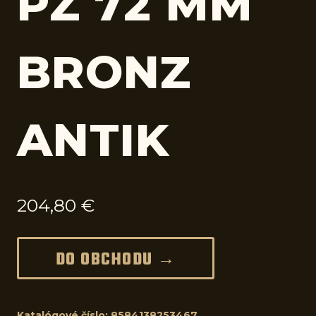
PZ 72 MM
BRONZ
ANTIK
204,80
€
DO OBCHODU →
Katalógové číslo:
8584138253467