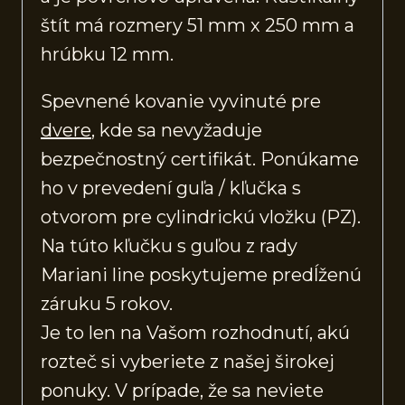
štít má rozmery 51 mm x 250 mm a
hrúbku 12 mm.
Spevnené kovanie vyvinuté pre
dvere
, kde sa nevyžaduje
bezpečnostný certifikát. Ponúkame
ho v prevedení guľa / kľučka s
otvorom pre cylindrickú vložku (PZ).
Na túto kľučku s guľou z rady
Mariani line poskytujeme predĺženú
záruku 5 rokov.
Je to len na Vašom rozhodnutí, akú
rozteč si vyberiete z našej širokej
ponuky. V prípade, že sa neviete