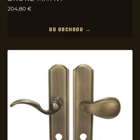
204,80
€
DO OBCHODU →