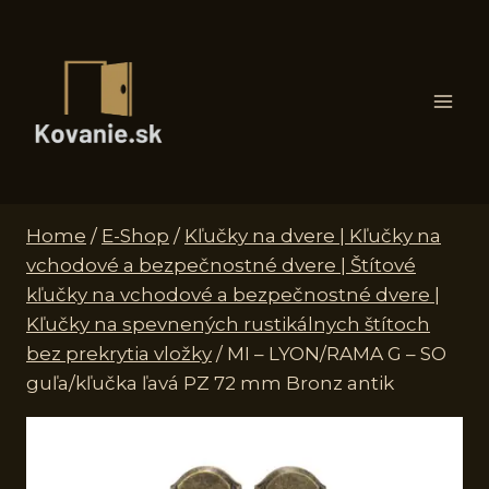
Skip
to
content
Home
/
E-Shop
/
Kľučky na dvere | Kľučky na
vchodové a bezpečnostné dvere | Štítové
kľučky na vchodové a bezpečnostné dvere |
Kľučky na spevnených rustikálnych štítoch
bez prekrytia vložky
/
MI – LYON/RAMA G – SO
guľa/kľučka ľavá PZ 72 mm Bronz antik