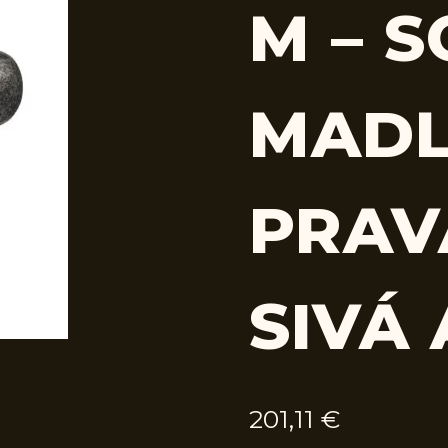
M – S
MADL
PRAV
SIVÁ 
201,11
€