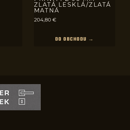
ZLATÁ LESKLÁ/ZLATÁ
MATNÁ
204,80
€
→
DO OBCHODU →