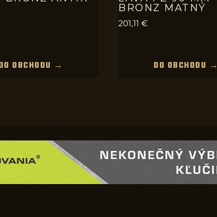
BRONZ MATNÝ
201,11
€
DO OBCHODU →
DO OBCHODU 