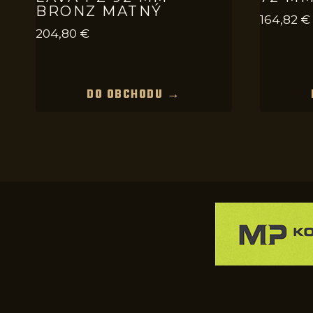
BRONZ MATNÝ
164,82
€
204,80
€
DO OBCHODU →