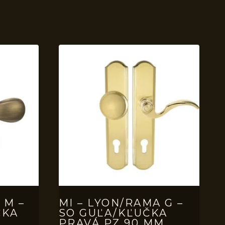
 M –
MI – LYON/RAMA G –
ČKA
SO GUĽA/KĽUČKA
PRAVÁ PZ 90 MM