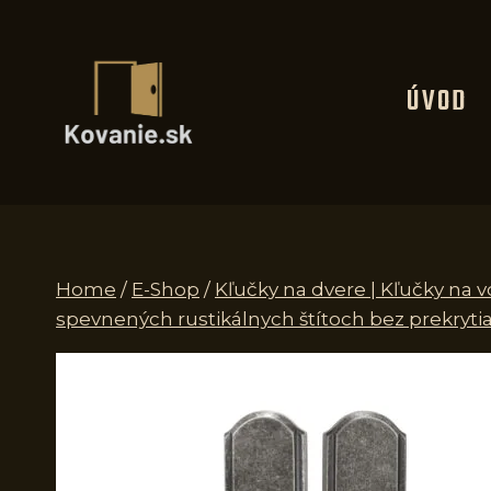
Skip
to
content
ÚVOD
Home
/
E-Shop
/
Kľučky na dvere | Kľučky na 
spevnených rustikálnych štítoch bez prekrytia