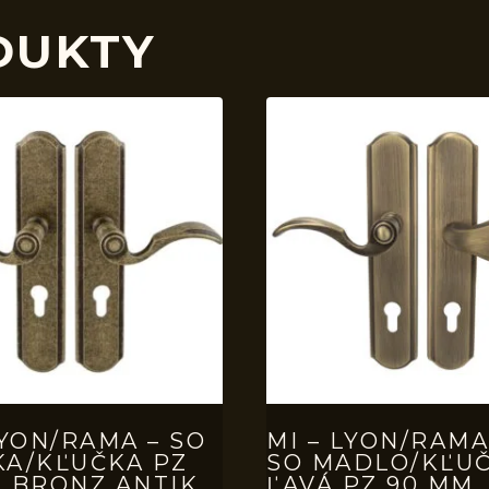
DUKTY
LYON/RAMA – SO
MI – LYON/RAMA
KA/KĽUČKA PZ
SO MADLO/KĽU
 BRONZ ANTIK
ĽAVÁ PZ 90 MM