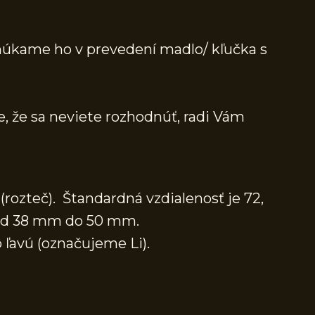
onúkame ho v prevedení madlo/ kľučka s
e, že sa neviete rozhodnúť, radi Vám
rozteč). Štandardná vzdialenosť je 72,
í od 38 mm do 50 mm.
 ľavú (označujeme Li).