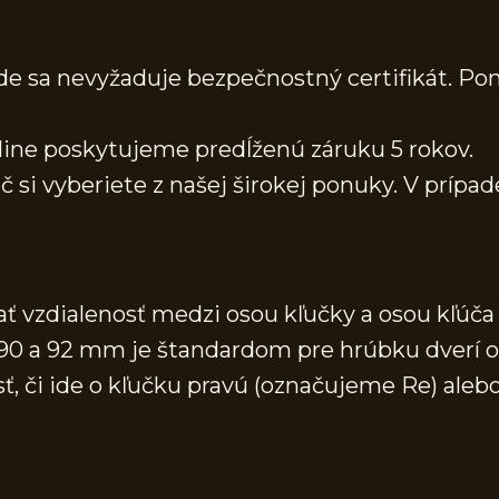
kde sa nevyžaduje bezpečnostný certifikát. P
line poskytujeme predĺženú záruku 5 rokov.
č si vyberiete z našej širokej ponuky. V prípad
 vzdialenosť medzi osou kľučky a osou kľúča (
, 90 a 92 mm je štandardom pre hrúbku dver
, či ide o kľučku pravú (označujeme Re) alebo