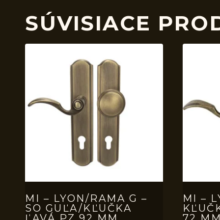
SÚVISIACE PRO
MI – LYON/RAMA G –
MI – 
SO GUĽA/KĽUČKA
KĽUČ
ĽAVÁ PZ 92 MM
72 MM