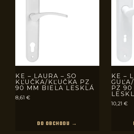
KE – LAURA – SO
KE – 
KĽUČKA/KĽUČKA PZ
GUĽA
90 MM BIELA LESKLÁ
PZ 90
LESK
8,61
€
10,21
€
DO OBCHODU →