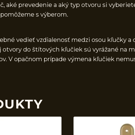
, aké prevedenie a aký typ otvoru si vyberiete
 a pomôžeme s výberom.
rebné vedieť vzdialenosť medzi osou kľučky a 
j otvory do štítových kľučiek sú vyrážané na 
vorov. V opačnom prípade výmena kľučiek nemu
DUKTY