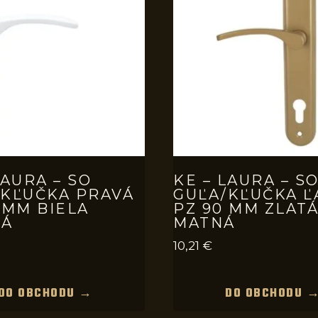
LAURA – SO
KE – LAURA – S
/KĽUČKA PRAVÁ
GUĽA/KĽUČKA Ľ
 MM BIELA
PZ 90 MM ZLAT
LÁ
MATNÁ
10,21
€
DO OBCHODU →
DO OBCHODU 