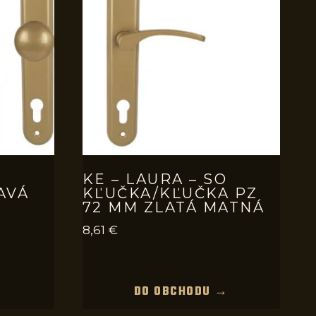
O
KE – LAURA – SO
AVÁ
KĽUČKA/KĽUČKA PZ
Á
72 MM ZLATÁ MATNÁ
8,61
€
→
DO OBCHODU →