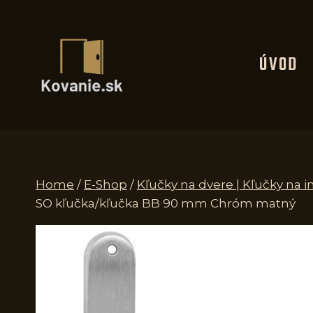
Skip
to
content
ÚVOD
Home
/
E-Shop
/
Kľučky na dvere | Kľučky na i
SO kľučka/kľučka BB 90 mm Chróm matný