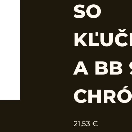
SO
KĽUČ
A BB
CHRÓ
21,53
€