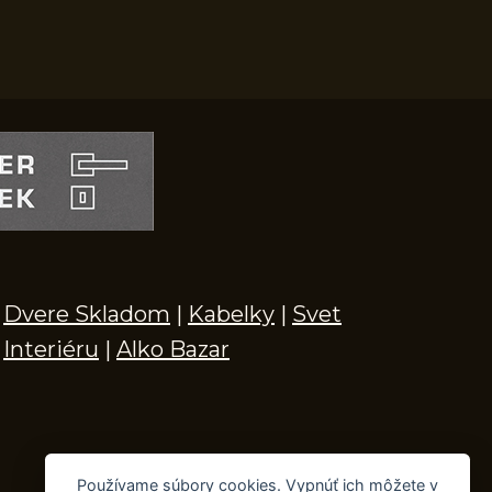
Dvere Skladom
|
Kabelky
|
Svet
Interiéru
|
Alko Bazar
Používame súbory cookies. Vypnúť ich môžete v