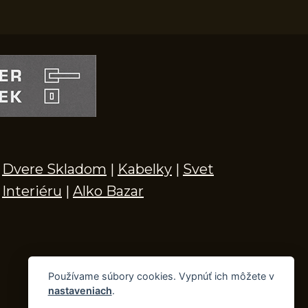
Dvere Skladom
|
Kabelky
|
Svet
Interiéru
|
Alko Bazar
Používame súbory cookies. Vypnúť ich môžete v
nastaveniach
.