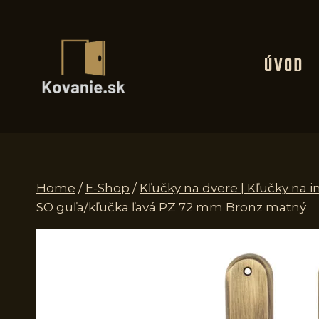
Skip
to
content
ÚVOD
Home
/
E-Shop
/
Kľučky na dvere | Kľučky na i
SO guľa/kľučka ľavá PZ 72 mm Bronz matný