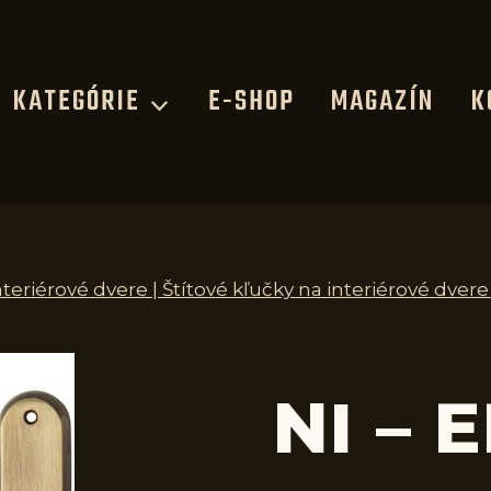
KATEGÓRIE
E-SHOP
MAGAZÍN
K
nteriérové dvere | Štítové kľučky na interiérové dvere
NI – 