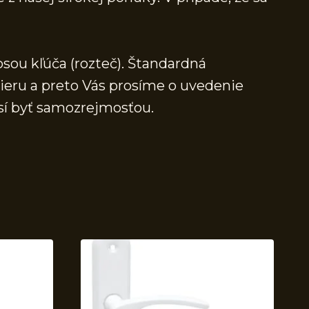
osou kľúča (rozteč). Štandardná
mieru a preto Vás prosíme o uvedenie
sí byť samozrejmosťou.