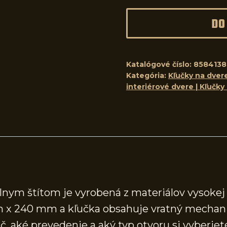
DO
Katalógové číslo:
858413
Kategória:
Kľučky na dvere
interiérové dvere | Kľučky
lnym štítom je vyrobená z materiálov vysokej 
m x 240 mm a kľučka obsahuje vratný mechan
, aké prevedenie a aký typ otvoru si vyberiete