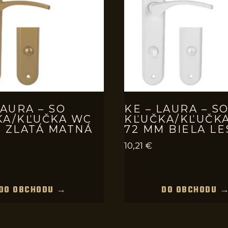
LAURA – SO
KE – LAURA – S
KA/KĽUČKA WC
KĽUČKA/KĽUČK
 ZLATÁ MATNÁ
72 MM BIELA L
10,21
€
DO OBCHODU →
DO OBCHODU 