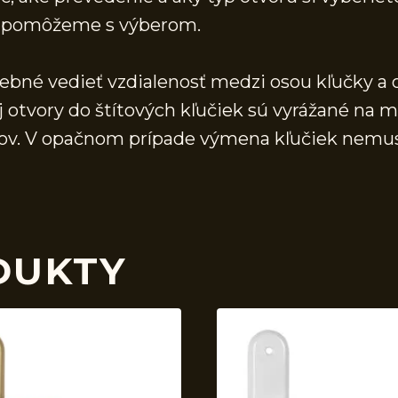
 a pomôžeme s výberom.
rebné vedieť vzdialenosť medzi osou kľučky a 
j otvory do štítových kľučiek sú vyrážané na 
vorov. V opačnom prípade výmena kľučiek nemu
DUKTY