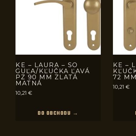
KE – LAURA – SO
KE – 
GUĽA/KĽUČKA ĽAVÁ
KĽUČ
PZ 90 MM ZLATÁ
72 MM
MATNÁ
10,21
€
10,21
€
DO OBCHODU →