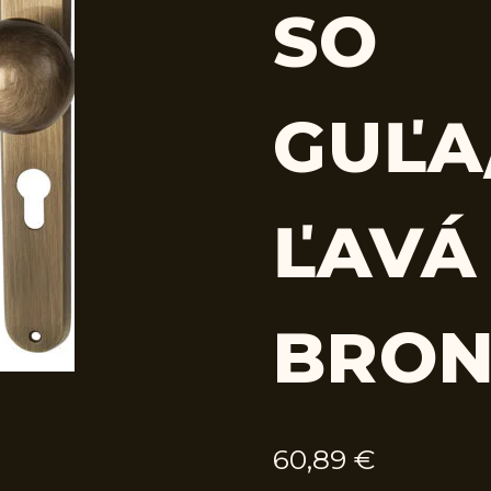
SO
GUĽA
ĽAVÁ
BRON
60,89
€