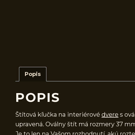
Popis
POPIS
Štítová kľučka na interiérové
dvere
s ová
upravená. Oválny štít má rozmery 37 m
Je to len na Vašom rozhodnutí, akú rozteč