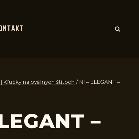
ONTAKT
 | Kľučky na oválnych štítoch
/
NI – ELEGANT –
ELEGANT –