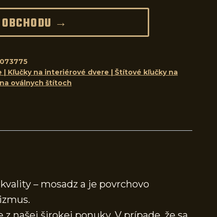
 OBCHODU →
8073775
 | Kľučky na interiérové dvere | Štítové kľučky na
 na oválnych štítoch
kvality – mosadz a je povrchovo
izmus.
 z našej širokej ponuky. V prípade, že sa