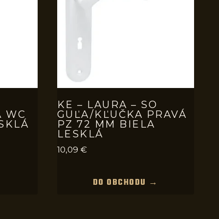
O
KE – LAURA – SO
A WC
GUĽA/KĽUČKA PRAVÁ
ESKLÁ
PZ 72 MM BIELA
LESKLÁ
10,09
€
→
DO OBCHODU →