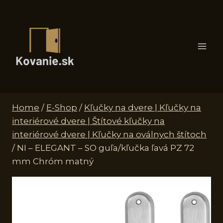
Skip
to
content
Home
/
E-Shop
/
Kľučky na dvere | Kľučky na
interiérové dvere | Štítové kľučky na
interiérové dvere | Kľučky na oválnych štítoch
/
NI – ELEGANT – SO guľa/kľučka ľavá PZ 72
mm Chróm matný