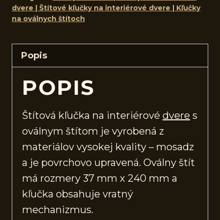
dvere | Štítové kľučky na interiérové dvere | Kľučky
na oválnych štítoch
Popis
POPIS
Štítová kľučka na interiérové
dvere
s
oválnym štítom je vyrobená z
materiálov vysokej kvality – mosadz
a je povrchovo upravená. Oválny štít
má rozmery 37 mm x 240 mm a
kľučka obsahuje vratný
mechanizmus.