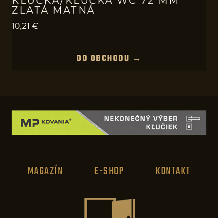
KĽUČKA/KĽUČKA WC 72 MM
ZLATÁ MATNÁ
10,21
€
DO OBCHODU →
MAGAZÍN
E-SHOP
KONTAKT