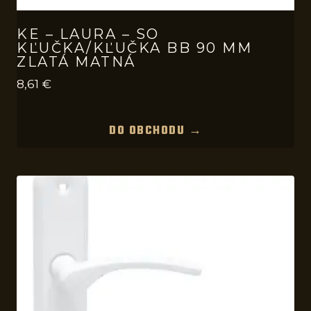
KE – LAURA – SO
KĽUČKA/KĽUČKA BB 90 MM
ZLATÁ MATNÁ
8,61
€
DO OBCHODU →