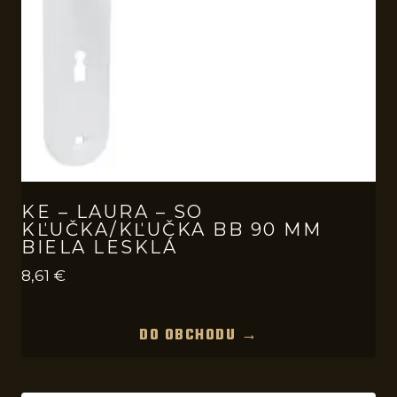
KE – LAURA – SO
KĽUČKA/KĽUČKA BB 90 MM
BIELA LESKLÁ
8,61
€
DO OBCHODU →