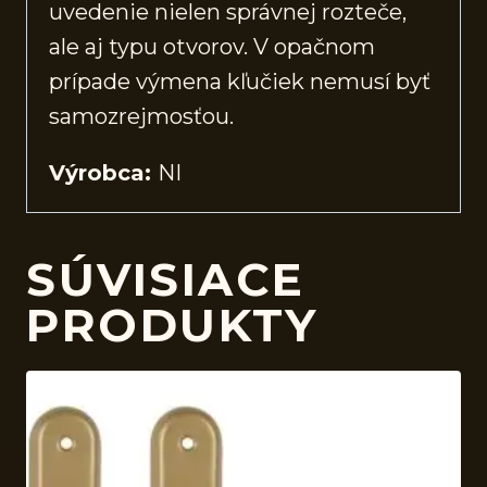
uvedenie nielen správnej rozteče,
ale aj typu otvorov. V opačnom
prípade výmena kľučiek nemusí byť
samozrejmosťou.
Výrobca:
NI
SÚVISIACE
PRODUKTY