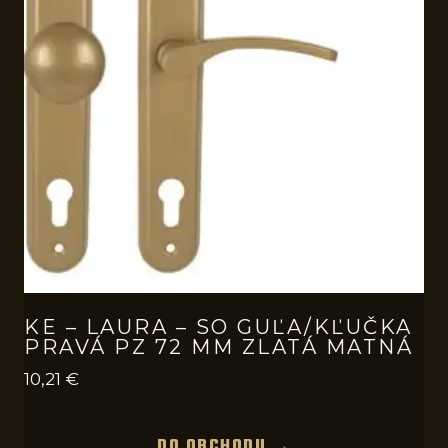
KE – LAURA – SO GUĽA/KĽUČKA
PRAVÁ PZ 72 MM ZLATÁ MATNÁ
10,21
€
DO OBCHODU →