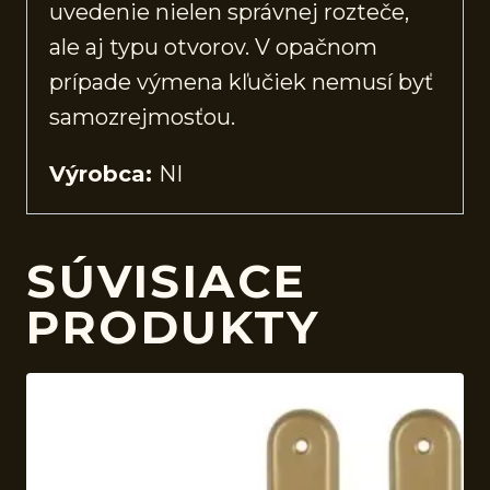
uvedenie nielen správnej rozteče,
ale aj typu otvorov. V opačnom
prípade výmena kľučiek nemusí byť
samozrejmosťou.
Výrobca:
NI
SÚVISIACE
PRODUKTY