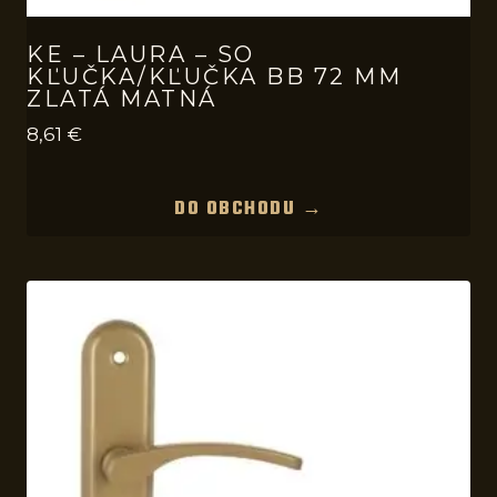
KE – LAURA – SO
KĽUČKA/KĽUČKA BB 72 MM
ZLATÁ MATNÁ
8,61
€
DO OBCHODU →