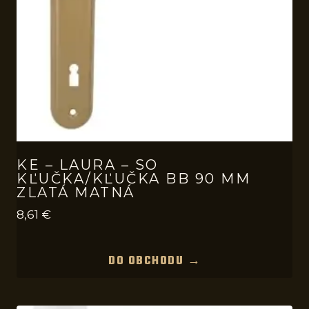
KE – LAURA – SO
KĽUČKA/KĽUČKA BB 90 MM
ZLATÁ MATNÁ
8,61
€
DO OBCHODU →