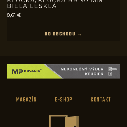
KĽUČKA/KĽUČKA BB 90 MM
BIELA LESKLÁ
8,61
€
DO OBCHODU →
MAGAZÍN
E-SHOP
KONTAKT