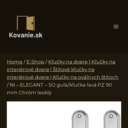
Skip
to
content
Home
/
E-Shop
/
Kľučky na dvere | Kľučky na
interiérové dvere | Štítové kľučky na
interiérové dvere | Kľučky na oválnych štítoch
/
NI – ELEGANT – SO guľa/kľučka ľavá PZ 90
mm Chróm lesklý