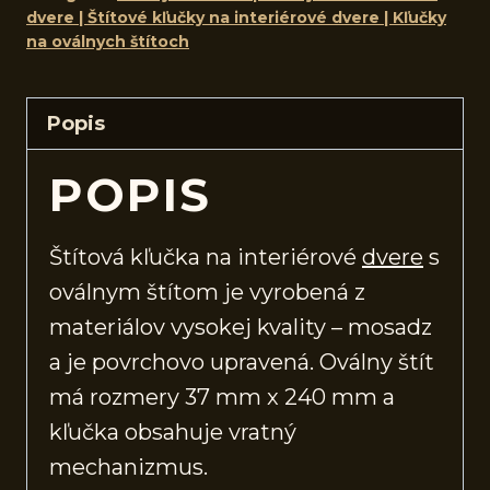
dvere | Štítové kľučky na interiérové dvere | Kľučky
na oválnych štítoch
Popis
POPIS
Štítová kľučka na interiérové
dvere
s
oválnym štítom je vyrobená z
materiálov vysokej kvality – mosadz
a je povrchovo upravená. Oválny štít
má rozmery 37 mm x 240 mm a
kľučka obsahuje vratný
mechanizmus.