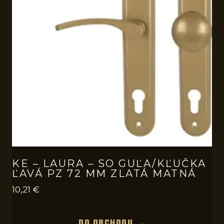
KE – LAURA – SO GUĽA/KĽUČKA
ĽAVÁ PZ 72 MM ZLATÁ MATNÁ
10,21
€
DO OBCHODU →