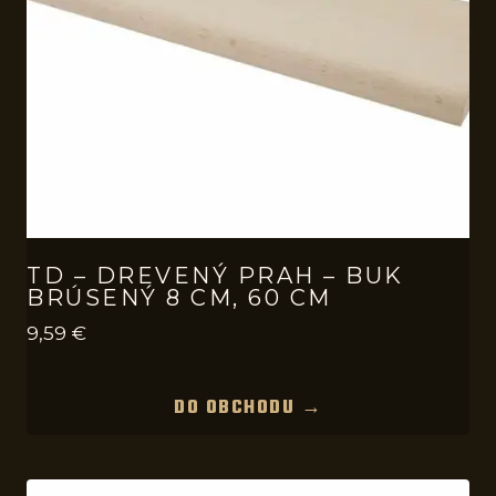
TD – DREVENÝ PRAH – BUK
BRÚSENÝ 8 CM, 60 CM
9,59
€
DO OBCHODU →