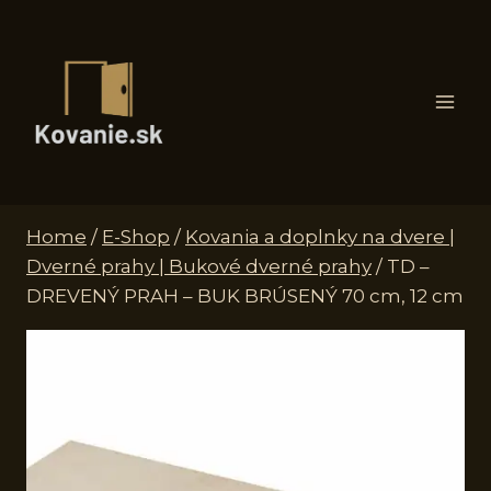
Skip
to
content
Home
/
E-Shop
/
Kovania a doplnky na dvere |
Dverné prahy | Bukové dverné prahy
/
TD –
DREVENÝ PRAH – BUK BRÚSENÝ 70 cm, 12 cm