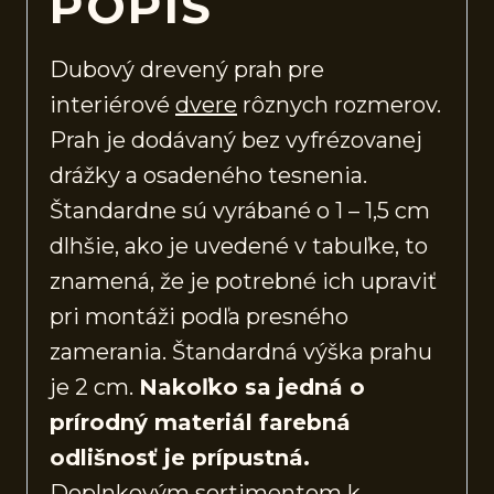
POPIS
Dubový drevený prah pre
interiérové
dvere
rôznych rozmerov.
Prah je dodávaný bez vyfrézovanej
drážky a osadeného tesnenia.
Štandardne sú vyrábané o 1 – 1,5 cm
dlhšie, ako je uvedené v tabuľke, to
znamená, že je potrebné ich upraviť
pri montáži podľa presného
zamerania. Štandardná výška prahu
je 2 cm.
Nakoľko sa jedná o
prírodný materiál farebná
odlišnosť je prípustná.
Doplnkovým sortimentom k