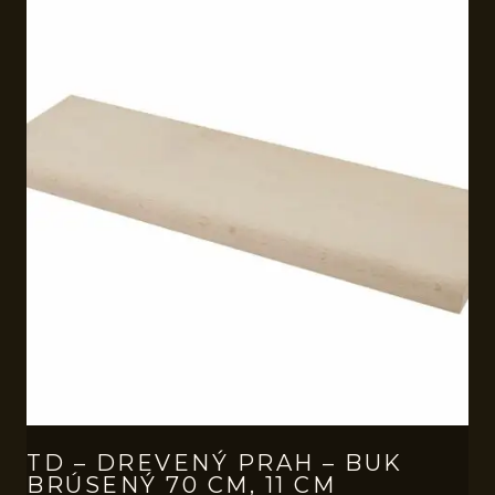
TD – DREVENÝ PRAH – BUK
BRÚSENÝ 70 CM, 11 CM