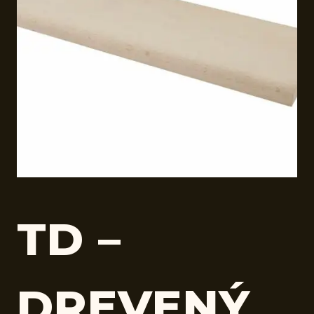
TD –
DREVENÝ