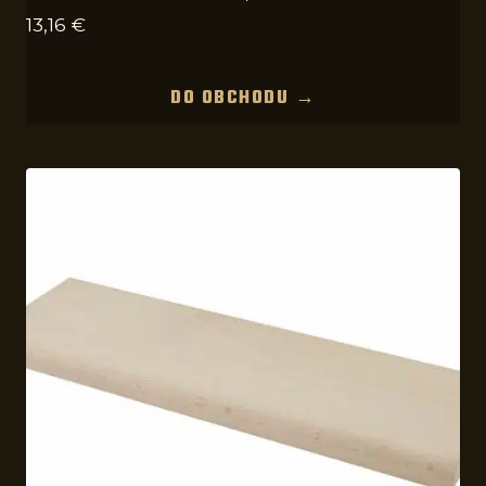
13,16
€
DO OBCHODU →