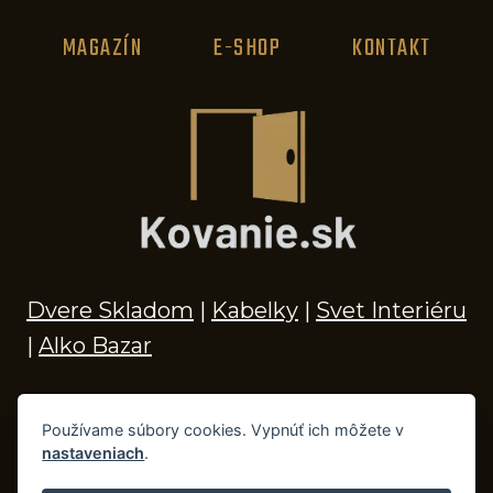
MAGAZÍN
E-SHOP
KONTAKT
Dvere Skladom
|
Kabelky
|
Svet Interiéru
|
Alko Bazar
Používame súbory cookies. Vypnúť ich môžete v
nastaveniach
.
© 2026 Kľučky na dvere, madlá, kovania,