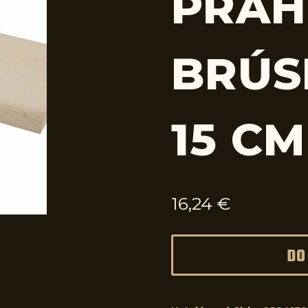
PRAH
BRÚS
15 CM
16,24
€
DO