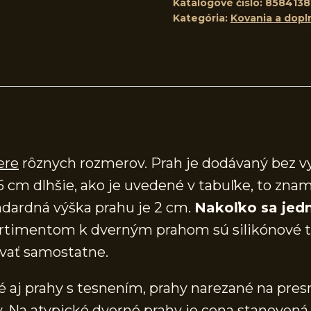
Katalógové číslo:
8584138
Kategória:
Kovania a dopl
ere
rôznych rozmerov. Prah je dodávaný bez v
5 cm dlhšie, ako je uvedené v tabuľke, to znam
dardná výška prahu je 2 cm.
Nakoľko sa jedn
timentom k dverným prahom sú silikónové te
vať samostatne.
aj prahy s tesnením, prahy narezané na presn
 Na atypické dverné prahy je cena stanovená 