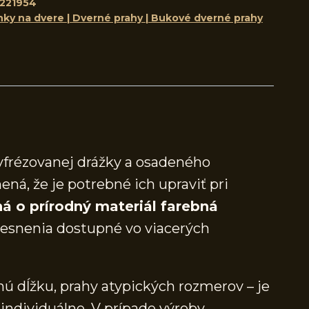
221954
nky na dvere | Dverné prahy | Bukové dverné prahy
yfrézovanej drážky a osadeného
ená, že je potrebné ich upraviť pri
á o prírodný materiál farebná
snenia dostupné vo viacerých
ú dĺžku, prahy atypických rozmerov – je
individuálne. V prípade výroby