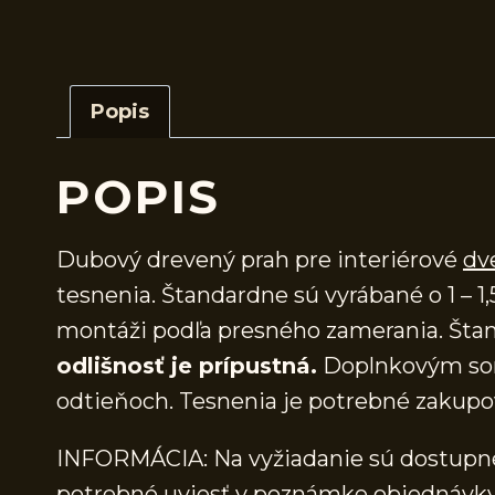
Popis
POPIS
Dubový drevený prah pre interiérové
dv
tesnenia. Štandardne sú vyrábané o 1 – 1,
montáži podľa presného zamerania. Štan
odlišnosť je prípustná.
Doplnkovým sor
odtieňoch. Tesnenia je potrebné zakupo
INFORMÁCIA: Na vyžiadanie sú dostupné 
potrebné uviesť v poznámke objednávky.