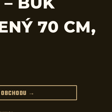
 – BUK
ENÝ 70 CM,
 OBCHODU →