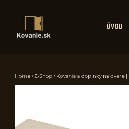
Skip
to
content
ÚVOD
Home
/
E-Shop
/
Kovania a doplnky na dvere |