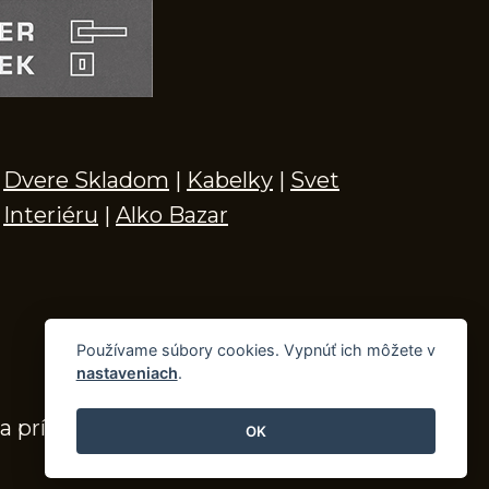
Dvere Skladom
|
Kabelky
|
Svet
Interiéru
|
Alko Bazar
Používame súbory cookies. Vypnúť ich môžete v
nastaveniach
.
a príslušenstvo
OK