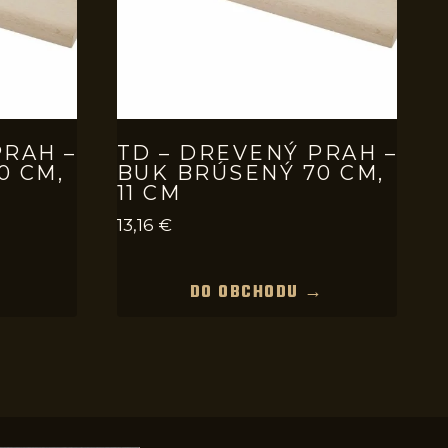
PRAH –
TD – DREVENÝ PRAH –
0 CM,
BUK BRÚSENÝ 70 CM,
11 CM
13,16
€
→
DO OBCHODU →