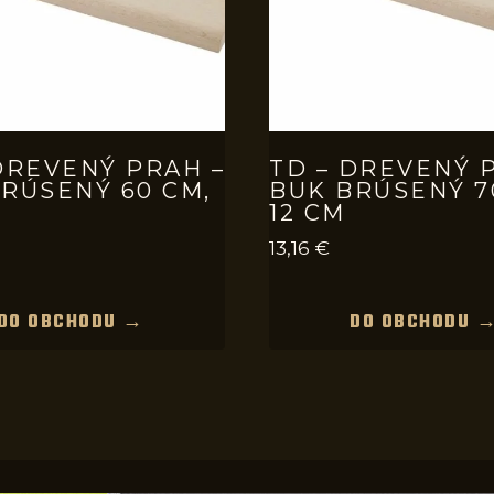
DREVENÝ PRAH –
TD – DREVENÝ 
RÚSENÝ 60 CM,
BUK BRÚSENÝ 7
12 CM
13,16
€
DO OBCHODU →
DO OBCHODU 