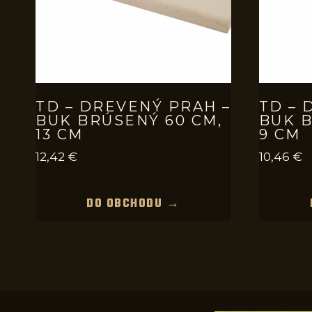
TD – DREVENÝ PRAH –
TD – 
BUK BRÚSENÝ 60 CM,
BUK B
13 CM
9 CM
12,42
€
10,46
€
DO OBCHODU →