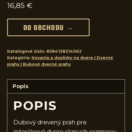
16,85
€
DO OBCHODU →
Katalógové číslo:
8584138214062
Kategória:
Kovania a doplnky na dvere | Dverné
prahy | Bukové dverné prahy
Popis
POPIS
Dubový drevený prah pre
interiérové
dvere
rôznych rozmerov.