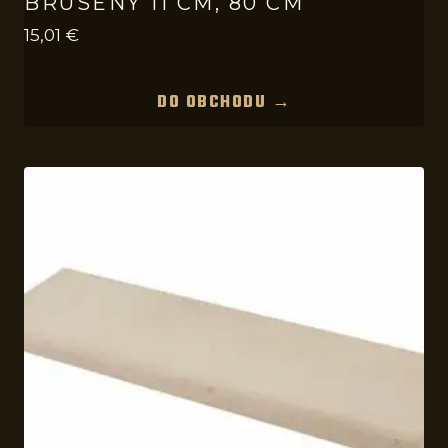
BRÚSENÝ 11 CM, 80 CM
15,01
€
DO OBCHODU →