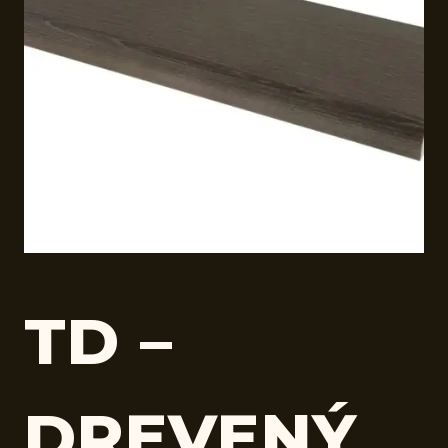
TD –
DREVENÝ