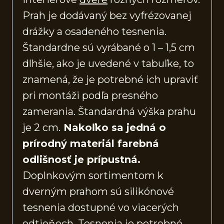
Prah je dodávaný bez vyfrézovanej
drážky a osadeného tesnenia.
Štandardne sú vyrábané o 1 – 1,5 cm
dlhšie, ako je uvedené v tabuľke, to
znamená, že je potrebné ich upraviť
pri montáži podľa presného
zamerania. Štandardná výška prahu
je 2 cm.
Nakoľko sa jedná o
prírodný materiál farebná
odlišnosť je prípustná.
Doplnkovým sortimentom k
dverným prahom sú silikónové
tesnenia dostupné vo viacerých
odtieňoch. Tesnenia je potrebné