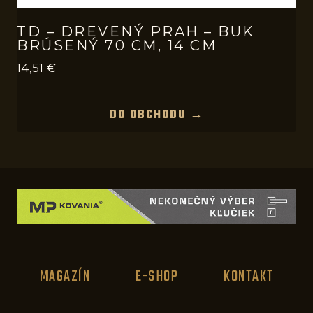
TD – DREVENÝ PRAH – BUK
BRÚSENÝ 70 CM, 14 CM
14,51
€
DO OBCHODU →
MAGAZÍN
E-SHOP
KONTAKT