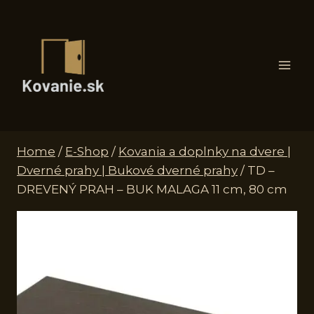
Skip
to
content
Home
/
E-Shop
/
Kovania a doplnky na dvere |
Dverné prahy | Bukové dverné prahy
/
TD –
DREVENÝ PRAH – BUK MALAGA 11 cm, 80 cm