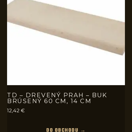
TD – DREVENÝ PRAH – BUK
BRÚSENÝ 60 CM, 14 CM
12,42
€
DO OBCHODU →