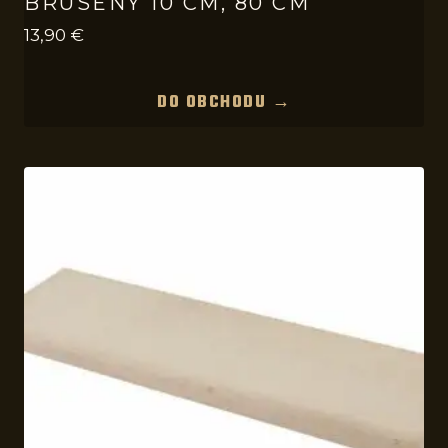
BRÚSENÝ 10 CM, 80 CM
13,90
€
DO OBCHODU →