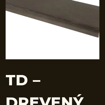
TD –
DREVENÝ