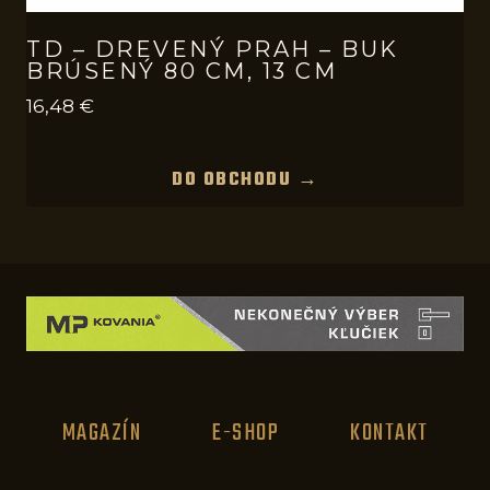
TD – DREVENÝ PRAH – BUK
BRÚSENÝ 80 CM, 13 CM
16,48
€
DO OBCHODU →
MAGAZÍN
E-SHOP
KONTAKT