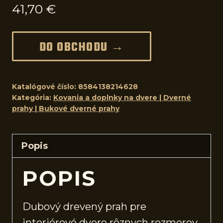
41,70
€
DO OBCHODU →
Katalógové číslo:
8584138214628
Kategória:
Kovania a doplnky na dvere | Dverné
prahy | Bukové dverné prahy
Popis
POPIS
Dubový drevený prah pre
interiérové
dvere
rôznych rozmerov.