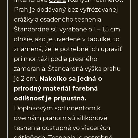
Prah je dodávaný bez vyfrézovanej
drážky a osadeného tesnenia.
Štandardne sú vyrábané o 1 – 1,5 cm
dlhšie, ako je uvedené v tabuľke, to
znamená, že je potrebné ich upraviť
pri montáži podľa presného
zamerania. Štandardná výška prahu
je 2 cm.
Nakoľko sa jedná o
prírodný materiál farebná
odlišnosť je prípustná.
Doplnkovým sortimentom k
dverným prahom sú silikónové
tesnenia dostupné vo viacerých
odtieňoch. Tesnenia je potrebné