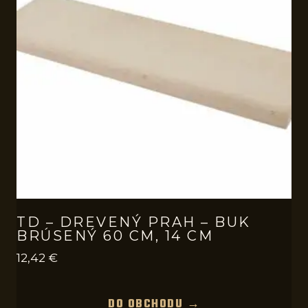
TD – DREVENÝ PRAH – BUK
BRÚSENÝ 60 CM, 14 CM
12,42
€
DO OBCHODU →