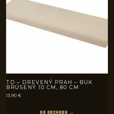
TD – DREVENÝ PRAH – BUK
BRÚSENÝ 10 CM, 80 CM
13,90
€
DO OBCHODU →