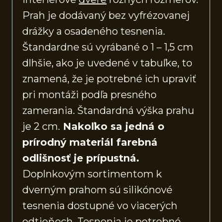
Prah je dodávaný bez vyfrézovanej
drážky a osadeného tesnenia.
Štandardne sú vyrábané o 1 – 1,5 cm
dlhšie, ako je uvedené v tabuľke, to
znamená, že je potrebné ich upraviť
pri montáži podľa presného
zamerania. Štandardná výška prahu
je 2 cm.
Nakoľko sa jedná o
prírodný materiál farebná
odlišnosť je prípustná.
Doplnkovým sortimentom k
dverným prahom sú silikónové
tesnenia dostupné vo viacerých
odtieňoch. Tesnenia je potrebné