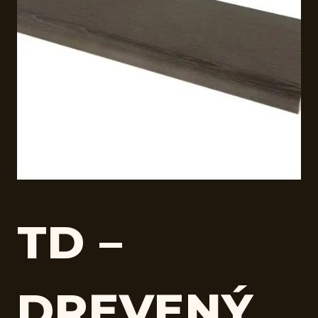
TD –
DREVENÝ