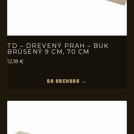
TD – DREVENÝ PRAH – BUK
BRÚSENÝ 9 CM, 70 CM
12,18
€
DO OBCHODU →