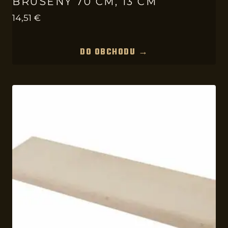
BRÚSENÝ 70 CM, 13 CM
14,51
€
DO OBCHODU →