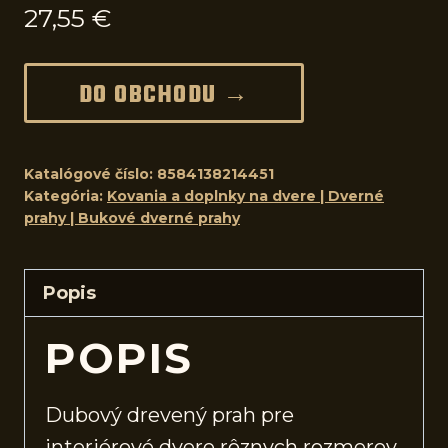
27,55
€
DO OBCHODU →
Katalógové číslo:
8584138214451
Kategória:
Kovania a doplnky na dvere | Dverné
prahy | Bukové dverné prahy
Popis
POPIS
Dubový drevený prah pre
interiérové
dvere
rôznych rozmerov.