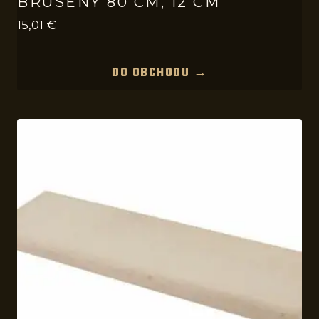
BRÚSENÝ 80 CM, 12 CM
15,01
€
DO OBCHODU →