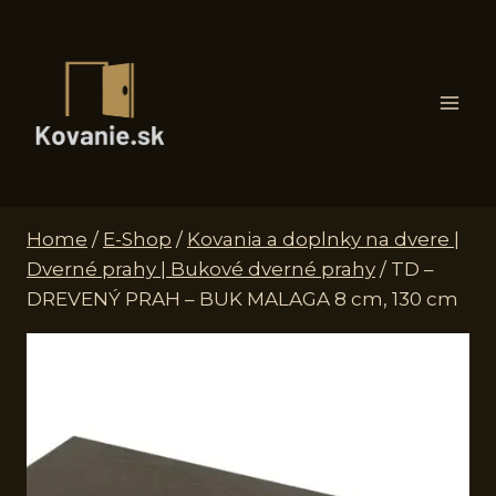
Skip
to
content
Home
/
E-Shop
/
Kovania a doplnky na dvere |
Dverné prahy | Bukové dverné prahy
/
TD –
DREVENÝ PRAH – BUK MALAGA 8 cm, 130 cm