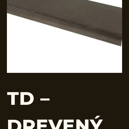
TD –
DREVENÝ