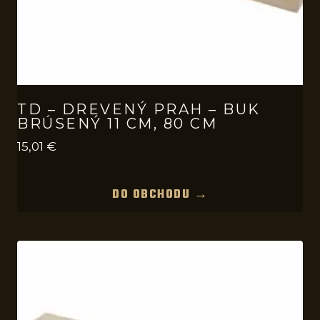
TD – DREVENÝ PRAH – BUK
BRÚSENÝ 11 CM, 80 CM
15,01
€
DO OBCHODU →