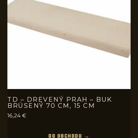
TD – DREVENÝ PRAH – BUK
BRÚSENÝ 70 CM, 15 CM
16,24
€
DO OBCHODU →