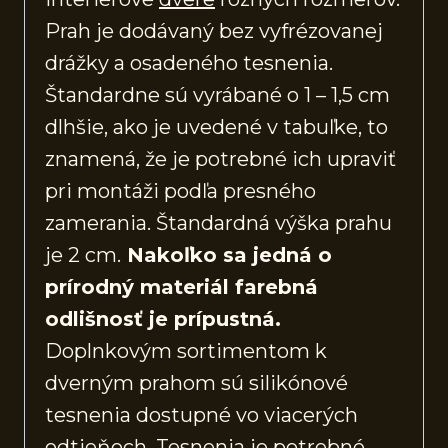
Prah je dodávaný bez vyfrézovanej
drážky a osadeného tesnenia.
Štandardne sú vyrábané o 1 – 1,5 cm
dlhšie, ako je uvedené v tabuľke, to
znamená, že je potrebné ich upraviť
pri montáži podľa presného
zamerania. Štandardná výška prahu
je 2 cm.
Nakoľko sa jedná o
prírodný materiál farebná
odlišnosť je prípustná.
Doplnkovým sortimentom k
dverným prahom sú silikónové
tesnenia dostupné vo viacerých
odtieňoch. Tesnenia je potrebné