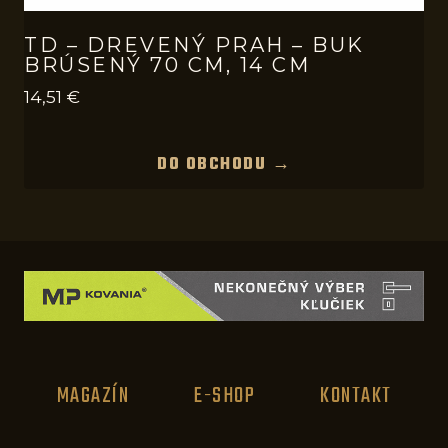
TD – DREVENÝ PRAH – BUK
BRÚSENÝ 70 CM, 14 CM
14,51
€
DO OBCHODU →
MAGAZÍN
E-SHOP
KONTAKT