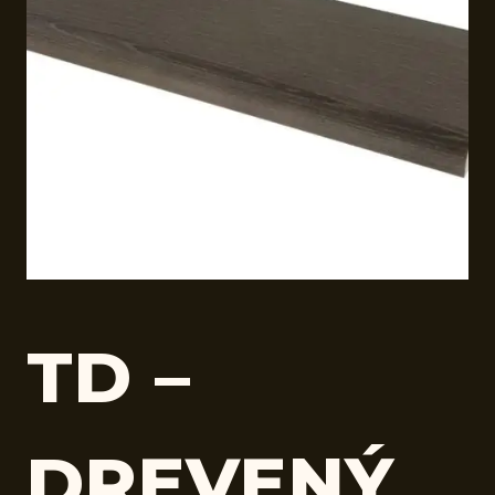
TD –
DREVENÝ