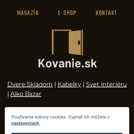
MAGAZÍN
E-SHOP
KONTAKT
Dvere Skladom
|
Kabelky
|
Svet Interiéru
|
Alko Bazar
Používame súbory cookies. Vypnúť ich môžete v
nastaveniach
.
© 2026 Kľučky na dvere, madlá, kovania,