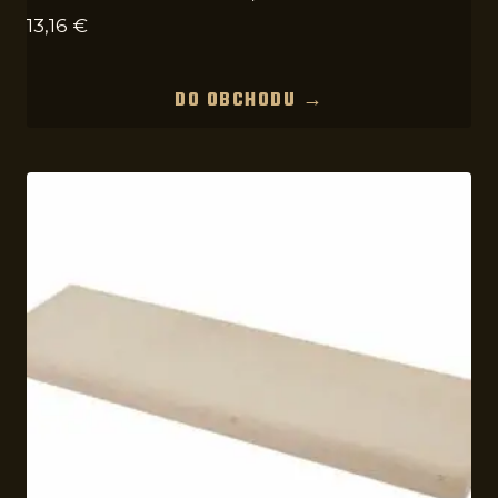
13,16
€
DO OBCHODU →