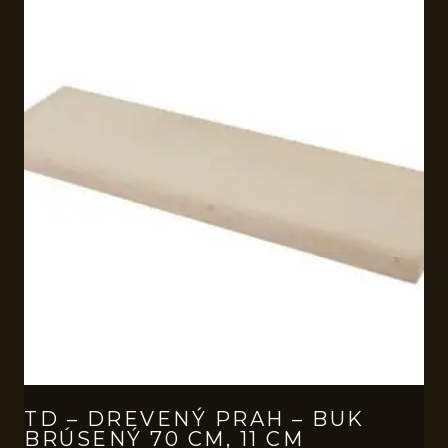
TD – DREVENÝ PRAH – BUK
BRÚSENÝ 70 CM, 11 CM