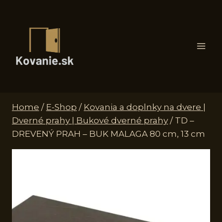
Skip
to
content
Home
/
E-Shop
/
Kovania a doplnky na dvere |
Dverné prahy | Bukové dverné prahy
/
TD –
DREVENÝ PRAH – BUK MALAGA 80 cm, 13 cm