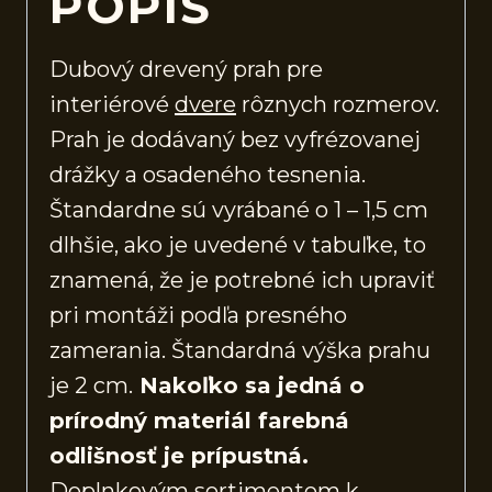
POPIS
Dubový drevený prah pre
interiérové
dvere
rôznych rozmerov.
Prah je dodávaný bez vyfrézovanej
drážky a osadeného tesnenia.
Štandardne sú vyrábané o 1 – 1,5 cm
dlhšie, ako je uvedené v tabuľke, to
znamená, že je potrebné ich upraviť
pri montáži podľa presného
zamerania. Štandardná výška prahu
je 2 cm.
Nakoľko sa jedná o
prírodný materiál farebná
odlišnosť je prípustná.
Doplnkovým sortimentom k