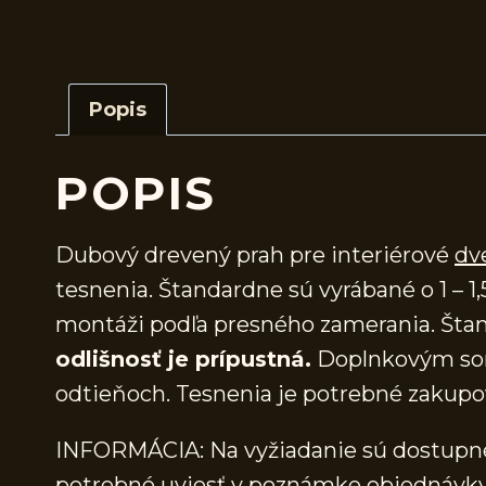
Popis
POPIS
Dubový drevený prah pre interiérové
dv
tesnenia. Štandardne sú vyrábané o 1 – 1,
montáži podľa presného zamerania. Štan
odlišnosť je prípustná.
Doplnkovým sor
odtieňoch. Tesnenia je potrebné zakupo
INFORMÁCIA: Na vyžiadanie sú dostupné 
potrebné uviesť v poznámke objednávky.