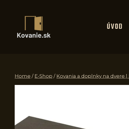
Skip
to
content
ÚVOD
Home
/
E-Shop
/
Kovania a doplnky na dvere |