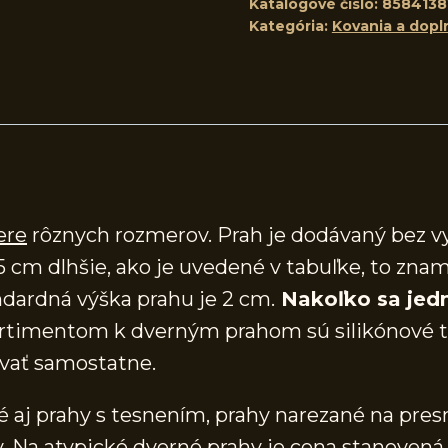
Katalógové číslo:
8584138
Kategória:
Kovania a dopl
ere
rôznych rozmerov. Prah je dodávaný bez v
5 cm dlhšie, ako je uvedené v tabuľke, to znam
dardná výška prahu je 2 cm.
Nakoľko sa jedn
timentom k dverným prahom sú silikónové te
vať samostatne.
aj prahy s tesnením, prahy narezané na presn
 Na atypické dverné prahy je cena stanovená 