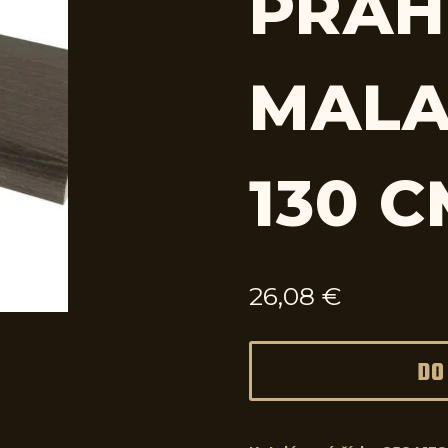
PRAH
MALA
130 
26,08
€
DO