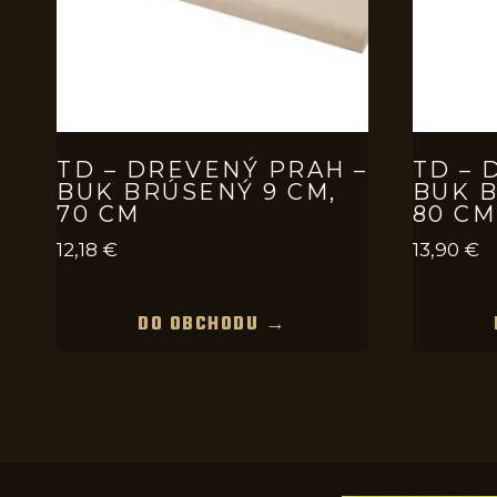
TD – DREVENÝ PRAH –
TD – 
BUK BRÚSENÝ 9 CM,
BUK B
70 CM
80 CM
12,18
€
13,90
€
DO OBCHODU →