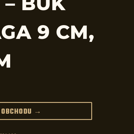
 – BUK
GA 9 CM,
CM
 OBCHODU →