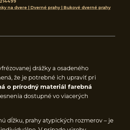
214499
nky na dvere | Dverné prahy | Bukové dverné prahy
yfrézovanej drážky a osadeného
ená, že je potrebné ich upraviť pri
á o prírodný materiál farebná
snenia dostupné vo viacerých
ú dĺžku, prahy atypických rozmerov – je
individuálne. V prípade výroby