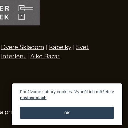
Dvere Skladom
|
Kabelky
|
Svet
Interiéru
|
Alko Bazar
Používame súbory cookies. Vypnúť ich môžete v
nastaveniach
.
a príslušenstvo
OK