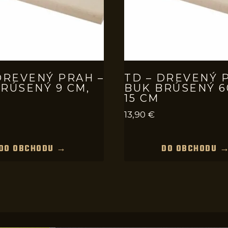
DREVENÝ PRAH –
TD – DREVENÝ 
RÚSENÝ 9 CM,
BUK BRÚSENÝ 6
15 CM
13,90
€
DO OBCHODU →
DO OBCHODU 