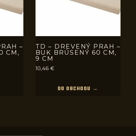
PRAH –
TD – DREVENÝ PRAH –
0 CM,
BUK BRÚSENÝ 60 CM,
9 CM
10,46
€
→
DO OBCHODU →