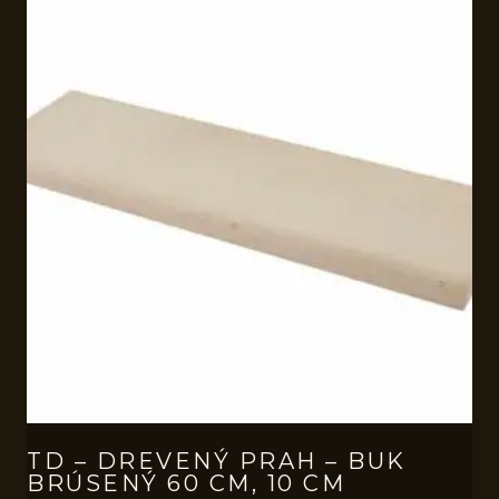
TD – DREVENÝ PRAH – BUK
BRÚSENÝ 60 CM, 10 CM