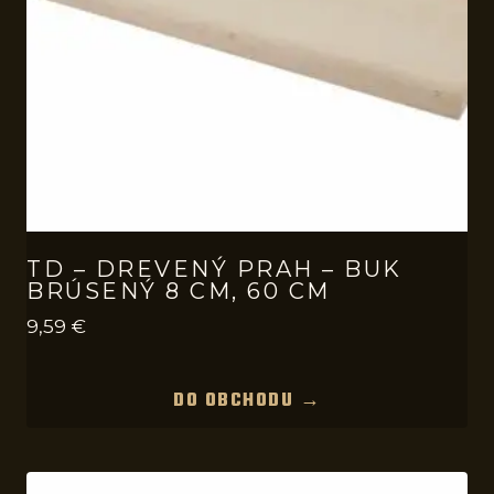
TD – DREVENÝ PRAH – BUK
BRÚSENÝ 8 CM, 60 CM
9,59
€
DO OBCHODU →