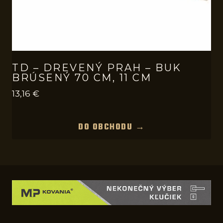
TD – DREVENÝ PRAH – BUK
BRÚSENÝ 70 CM, 11 CM
13,16
€
DO OBCHODU →