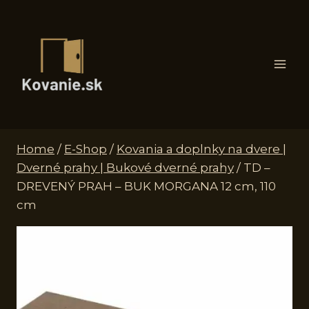
Skip
to
content
Home
/
E-Shop
/
Kovania a doplnky na dvere |
Dverné prahy | Bukové dverné prahy
/
TD –
DREVENÝ PRAH – BUK MORGANA 12 cm, 110
cm