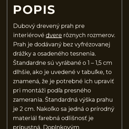
POPIS
Dubový drevený prah pre
interiérové
dvere
rôznych rozmerov.
Prah je dodávaný bez vyfrézovanej
drážky a osadeného tesnenia.
Štandardne sú vyrábané o 1 – 1,5 cm
dlhšie, ako je uvedené v tabuľke, to
znamená, že je potrebné ich upraviť
pri montáži podľa presného
zamerania. Štandardná výška prahu
je 2 cm. Nakoľko sa jedná o prírodný
materiál farebná odlišnosť je
prípustná. Doplnkovým