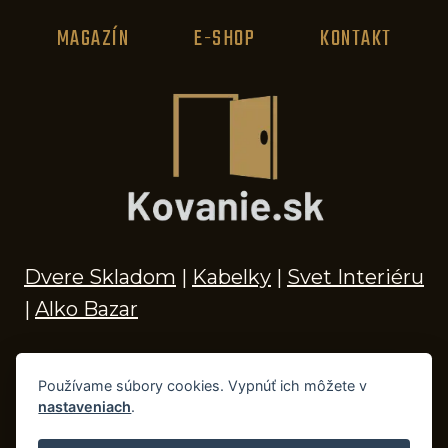
MAGAZÍN
E-SHOP
KONTAKT
Dvere Skladom
|
Kabelky
|
Svet Interiéru
|
Alko Bazar
Používame súbory cookies. Vypnúť ich môžete v
nastaveniach
.
© 2026 Kľučky na dvere, madlá, kovania,