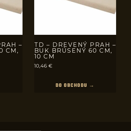
PRAH –
TD – DREVENÝ PRAH –
0 CM,
BUK BRÚSENÝ 60 CM,
10 CM
10,46
€
→
DO OBCHODU →