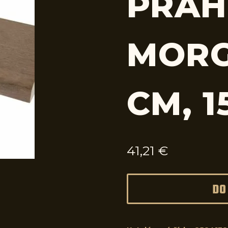
PRAH
MORG
CM, 1
41,21
€
DO