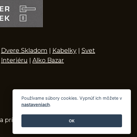
Dvere Skladom
|
Kabelky
|
Svet
Interiéru
|
Alko Bazar
Používame súbory cookies. Vypnúť ich môžete v
nastaveniach
.
a príslušenstvo
OK