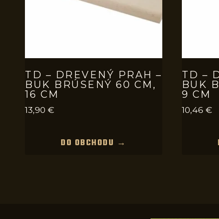
TD – DREVENÝ PRAH –
TD – 
BUK BRÚSENÝ 60 CM,
BUK B
16 CM
9 CM
13,90
€
10,46
€
DO OBCHODU →