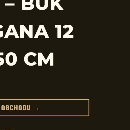
 – BUK
ANA 12
50 CM
 OBCHODU →