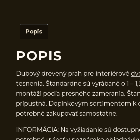
Popis
POPIS
Dubový drevený prah pre interiérové
dv
tesnenia. Štandardne sú vyrábané o 1 – 1,
montáži podľa presného zamerania. Štand
prípustná. Doplnkovým sortimentom k d
potrebné zakupovať samostatne.
INFORMÁCIA: Na vyžiadanie sú dostupné 
potrebné uviesť v poznámke objednávky.