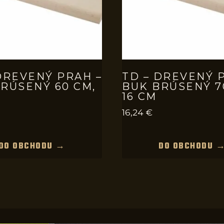
DREVENÝ PRAH –
TD – DREVENÝ 
RÚSENÝ 60 CM,
BUK BRÚSENÝ 7
16 CM
16,24
€
DO OBCHODU →
DO OBCHODU 