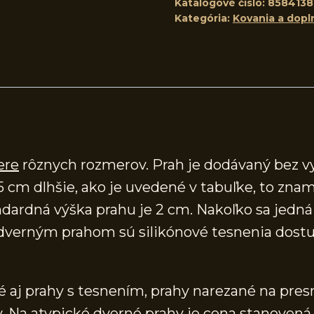
Katalógové číslo:
8584138
Kategória:
Kovania a dopl
ere
rôznych rozmerov. Prah je dodávaný bez v
5 cm dlhšie, ako je uvedené v tabuľke, to znam
ardná výška prahu je 2 cm. Nakoľko sa jedná o
verným prahom sú silikónové tesnenia dostup
aj prahy s tesnením, prahy narezané na presn
 Na atypické dverné prahy je cena stanovená 