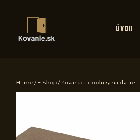
Skip
to
content
ÚVOD
Home
/
E-Shop
/
Kovania a doplnky na dvere |