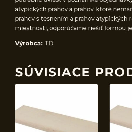
atypických prahov a prahov, ktoré nem
prahov s tesnením a prahov atypických r
miestnosti, odporúčame riešiť formou j
Výrobca:
TD
SÚVISIACE PRO