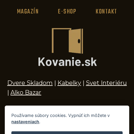
MAGAZÍN
E-SHOP
KONTAKT
Dvere Skladom
|
Kabelky
|
Svet Interiéru
|
Alko Bazar
Používame súbory cookies. Vypnúť ich môžete v
nastaveniach
.
© 2026 Kľučky na dvere, madlá, kovania,