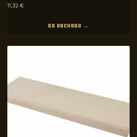
11,32
€
DO OBCHODU →