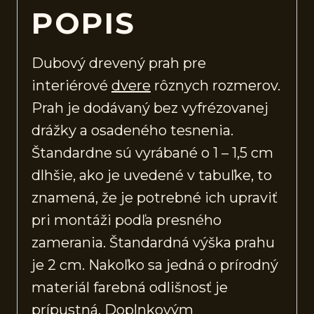
POPIS
Dubový drevený prah pre
interiérové
dvere
rôznych rozmerov.
Prah je dodávaný bez vyfrézovanej
drážky a osadeného tesnenia.
Štandardne sú vyrábané o 1 – 1,5 cm
dlhšie, ako je uvedené v tabuľke, to
znamená, že je potrebné ich upraviť
pri montáži podľa presného
zamerania. Štandardná výška prahu
je 2 cm. Nakoľko sa jedná o prírodný
materiál farebná odlišnosť je
prípustná. Doplnkovým