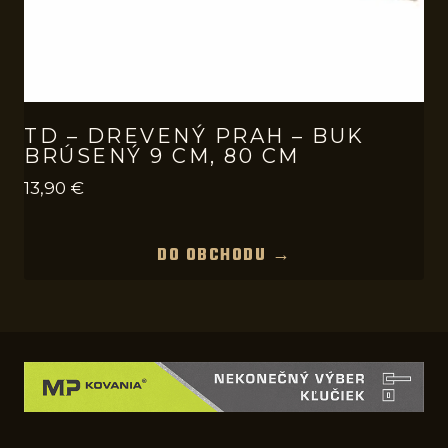
TD – DREVENÝ PRAH – BUK
BRÚSENÝ 9 CM, 80 CM
13,90
€
DO OBCHODU →