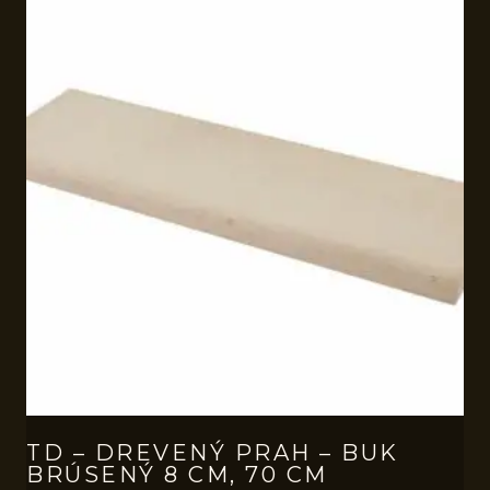
TD – DREVENÝ PRAH – BUK
BRÚSENÝ 8 CM, 70 CM