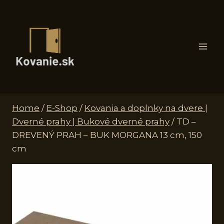
Skip
to
content
Home
/
E-Shop
/
Kovania a doplnky na dvere |
Dverné prahy | Bukové dverné prahy
/
TD –
DREVENÝ PRAH – BUK MORGANA 13 cm, 150
cm