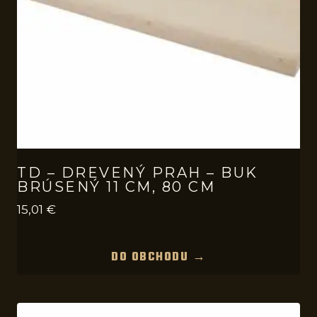
TD – DREVENÝ PRAH – BUK
BRÚSENÝ 11 CM, 80 CM
15,01
€
DO OBCHODU →