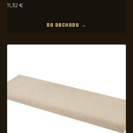
11,32
€
DO OBCHODU →