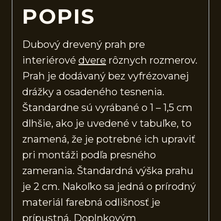
POPIS
Dubový drevený prah pre
interiérové
dvere
rôznych rozmerov.
Prah je dodávaný bez vyfrézovanej
drážky a osadeného tesnenia.
Štandardne sú vyrábané o 1 – 1,5 cm
dlhšie, ako je uvedené v tabuľke, to
znamená, že je potrebné ich upraviť
pri montáži podľa presného
zamerania. Štandardná výška prahu
je 2 cm. Nakoľko sa jedná o prírodný
materiál farebná odlišnosť je
prípustná. Doplnkovým