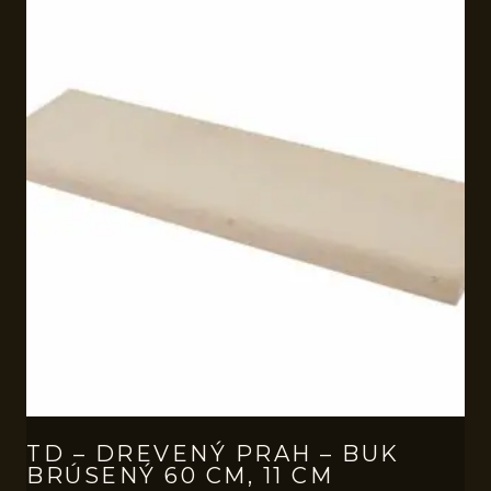
TD – DREVENÝ PRAH – BUK
BRÚSENÝ 60 CM, 11 CM