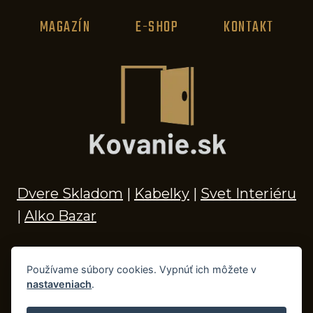
MAGAZÍN
E-SHOP
KONTAKT
Dvere Skladom
|
Kabelky
|
Svet Interiéru
|
Alko Bazar
Používame súbory cookies. Vypnúť ich môžete v
nastaveniach
.
© 2026 Kľučky na dvere, madlá, kovania,