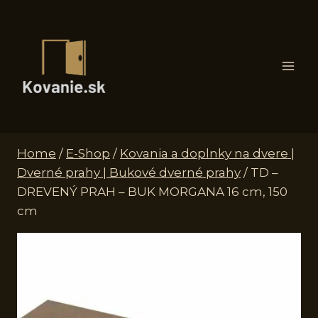
Skip
to
content
Home
/
E-Shop
/
Kovania a doplnky na dvere |
Dverné prahy | Bukové dverné prahy
/
TD –
DREVENÝ PRAH – BUK MORGANA 16 cm, 150
cm