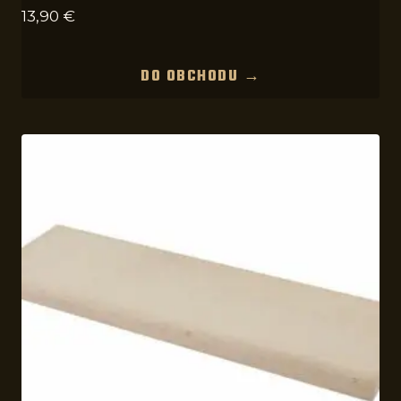
13,90
€
DO OBCHODU →