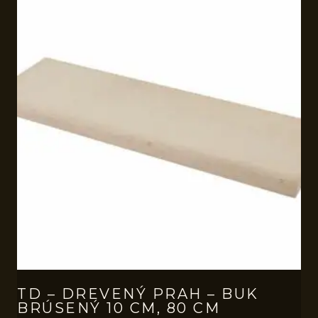
TD – DREVENÝ PRAH – BUK
BRÚSENÝ 10 CM, 80 CM