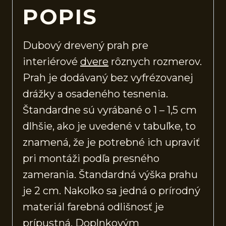
POPIS
Dubový drevený prah pre
interiérové
dvere
rôznych rozmerov.
Prah je dodávaný bez vyfrézovanej
drážky a osadeného tesnenia.
Štandardne sú vyrábané o 1 – 1,5 cm
dlhšie, ako je uvedené v tabuľke, to
znamená, že je potrebné ich upraviť
pri montáži podľa presného
zamerania. Štandardná výška prahu
je 2 cm. Nakoľko sa jedná o prírodný
materiál farebná odlišnosť je
prípustná. Doplnkovým