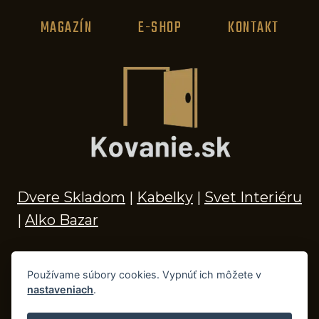
MAGAZÍN
E-SHOP
KONTAKT
Dvere Skladom
|
Kabelky
|
Svet Interiéru
|
Alko Bazar
Používame súbory cookies. Vypnúť ich môžete v
nastaveniach
.
© 2026 Kľučky na dvere, madlá, kovania,