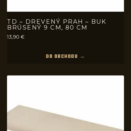
TD – DREVENÝ PRAH – BUK
BRÚSENÝ 9 CM, 80 CM
13,90
€
DO OBCHODU →