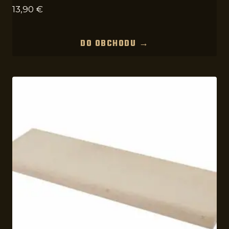
13,90
€
DO OBCHODU →