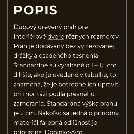
POPIS
Dubový drevený prah pre
interiérové
dvere
rôznych rozmerov.
Prah je dodávaný bez vyfrézovanej
drážky a osadeného tesnenia.
Štandardne sú vyrábané o 1 – 1,5 cm
dlhšie, ako je uvedené v tabuľke, to
znamená, že je potrebné ich upraviť
pri montáži podľa presného
zamerania. Štandardná výška prahu
je 2 cm. Nakoľko sa jedná o prírodný
materiál farebná odlišnosť je
prípustná. Doplnkovým