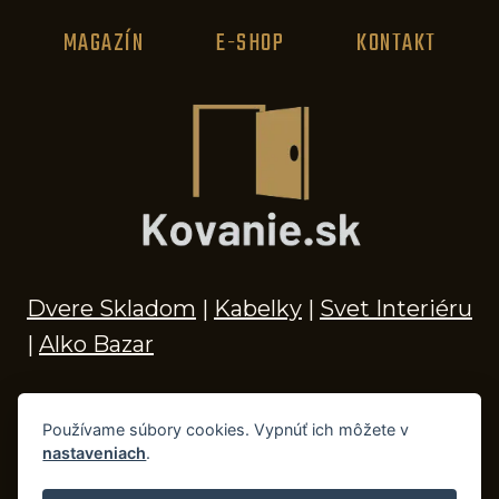
MAGAZÍN
E-SHOP
KONTAKT
Dvere Skladom
|
Kabelky
|
Svet Interiéru
|
Alko Bazar
Používame súbory cookies. Vypnúť ich môžete v
nastaveniach
.
© 2026 Kľučky na dvere, madlá, kovania,