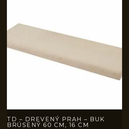
TD – DREVENÝ PRAH – BUK
BRÚSENÝ 60 CM, 16 CM