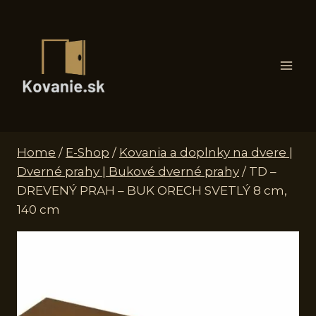
Skip
to
content
Home
/
E-Shop
/
Kovania a doplnky na dvere |
Dverné prahy | Bukové dverné prahy
/
TD –
DREVENÝ PRAH – BUK ORECH SVETLÝ 8 cm,
140 cm