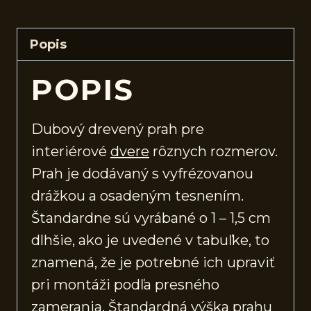
Popis
POPIS
Dubový drevený prah pre
interiérové
dvere
rôznych rozmerov.
Prah je dodávaný s vyfrézovanou
drážkou a osadeným tesnením.
Štandardne sú vyrábané o 1 – 1,5 cm
dlhšie, ako je uvedené v tabuľke, to
znamená, že je potrebné ich upraviť
pri montáži podľa presného
zamerania. Štandardná výška prahu