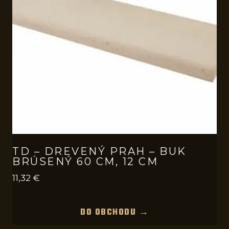
TD – DREVENÝ PRAH – BUK
BRÚSENÝ 60 CM, 12 CM
11,32
€
DO OBCHODU →