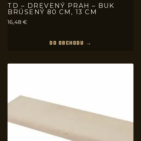
TD – DREVENÝ PRAH – BUK
BRÚSENÝ 80 CM, 13 CM
16,48
€
DO OBCHODU →