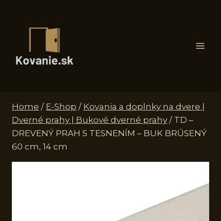
Skip
to
content
Home
/
E-Shop
/
Kovania a doplnky na dvere |
Dverné prahy | Bukové dverné prahy
/
TD –
DREVENÝ PRAH S TESNENÍM – BUK BRÚSENÝ
60 cm, 14 cm