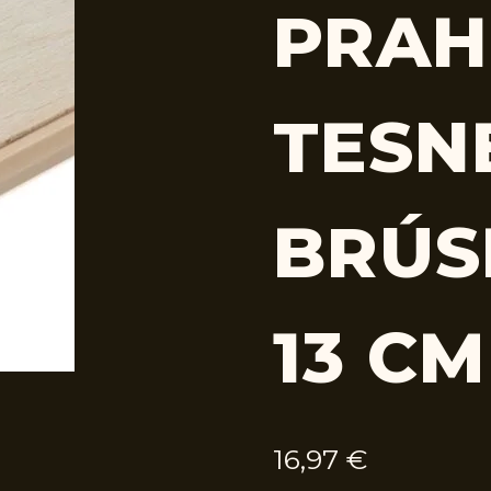
PRAH
TESN
BRÚS
13 CM
16,97
€