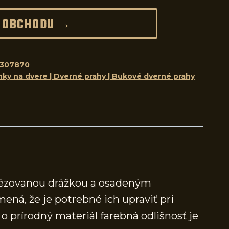
 OBCHODU →
8307870
nky na dvere | Dverné prahy | Bukové dverné prahy
frézovanou drážkou a osadeným
mená, že je potrebné ich upraviť pri
 prírodný materiál farebná odlišnosť je