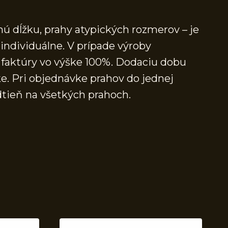
ú dĺžku, prahy atypických rozmerov – je
individuálne. V prípade výroby
faktúry vo výške 100%. Dodaciu dobu
e. Pri objednávke prahov do jednej
dtieň na všetkých prahoch.