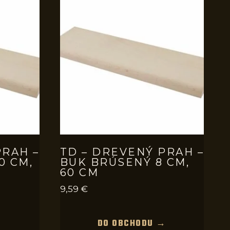
PRAH –
TD – DREVENÝ PRAH –
0 CM,
BUK BRÚSENÝ 8 CM,
60 CM
9,59
€
→
DO OBCHODU →