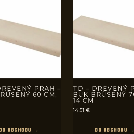
DREVENÝ PRAH –
TD – DREVENÝ 
RÚSENÝ 60 CM,
BUK BRÚSENÝ 7
14 CM
14,51
€
DO OBCHODU →
DO OBCHODU 