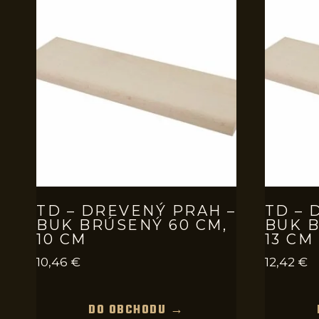
TD – DREVENÝ PRAH –
TD – 
BUK BRÚSENÝ 60 CM,
BUK B
10 CM
13 CM
10,46
€
12,42
€
DO OBCHODU →