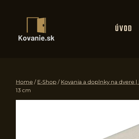
Skip
to
content
ÚVOD
Home
/
E-Shop
/
Kovania a doplnky na dvere |
13 cm