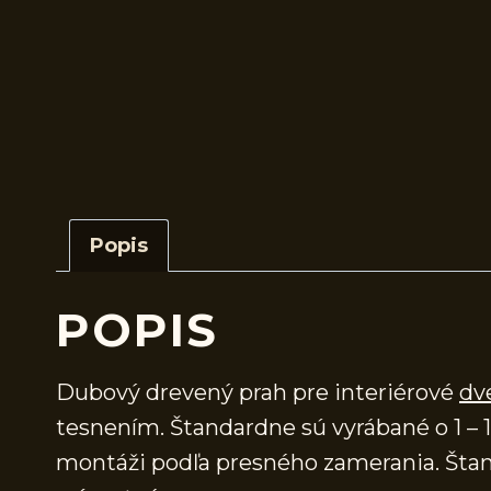
Popis
POPIS
Dubový drevený prah pre interiérové
dv
tesnením. Štandardne sú vyrábané o 1 – 1
montáži podľa presného zamerania. Štand