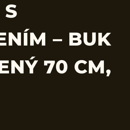
 S
ENÍM – BUK
ENÝ 70 CM,