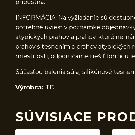
prípustná.
INFORMÁCIA: Na vyžiadanie sú dostupné 
potrebné uviesť v poznámke objednávky.
atypických prahov a prahov, ktoré nem
prahov s tesnením a prahov atypických r
miestnosti, odporúčame riešiť formou j
Súčasťou balenia sú aj silikónové tesnen
Výrobca:
TD
SÚVISIACE PRO